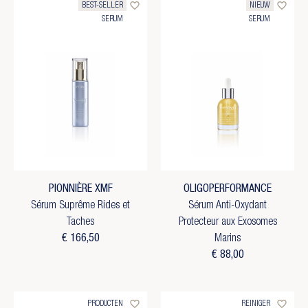
favorite_border
favorite_border
BEST-SELLER
NIEUW
×
SERUM
SERUM
U moet ingelogd zijn om producten in uw
Toevoegen aan Verlanglijst
((confirmMessage))
verlanglijst op te slaan.
Verlanglijst naam
add_circle_outline
Create new list
((cancelText))
((MODALDELETETEXT))
Annuleren
Inloggen
Annuleren
Maak een verlanglijst
PIONNIÈRE XMF
OLIGOPERFORMANCE
Sérum Suprême Rides et
Sérum Anti-Oxydant
Taches
Protecteur aux Exosomes
€ 166,50
Marins
€ 88,00
favorite_border
favorite_border
PRODUCTEN
REINIGER