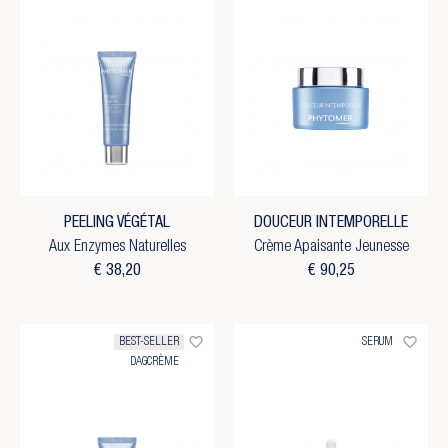
PEELING VÉGÉTAL
DOUCEUR INTEMPORELLE
Aux Enzymes Naturelles
Crème Apaisante Jeunesse
€ 38,20
€ 90,25
favorite_border
favorite_border
BEST-SELLER
SERUM
DAGCRÈME