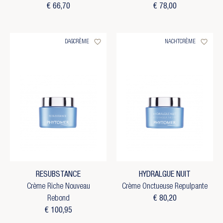
€ 66,70
€ 78,00
favorite_border
favorite_border
DAGCRÈME
NACHTCRÈME
RESUBSTANCE
HYDRALGUE NUIT
Crème Riche Nouveau
Crème Onctueuse Repulpante
Rebond
€ 80,20
€ 100,95