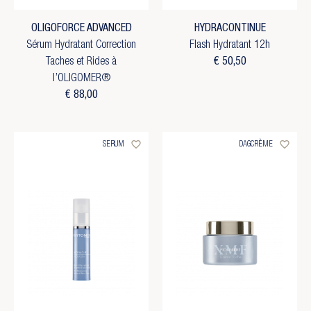
OLIGOFORCE ADVANCED
HYDRACONTINUE
Sérum Hydratant Correction
Flash Hydratant 12h
Taches et Rides à
€ 50,50
l’OLIGOMER®
€ 88,00
favorite_border
favorite_border
SERUM
DAGCRÈME