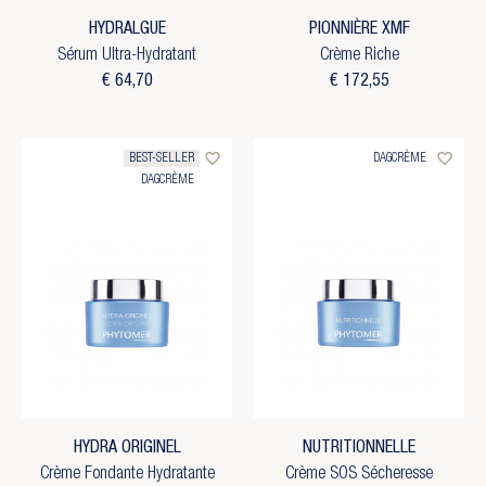
HYDRALGUE
PIONNIÈRE XMF
Sérum Ultra-Hydratant
Crème Riche
€ 64,70
€ 172,55
favorite_border
favorite_border
BEST-SELLER
DAGCRÈME
DAGCRÈME
HYDRA ORIGINEL
NUTRITIONNELLE
Crème Fondante Hydratante
Crème SOS Sécheresse