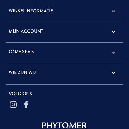
WINKELINFORMATIE
keyboard_arrow_down
MIJN ACCOUNT

ONZE SPA’S

WIE ZIJN WIJ

VOLG ONS