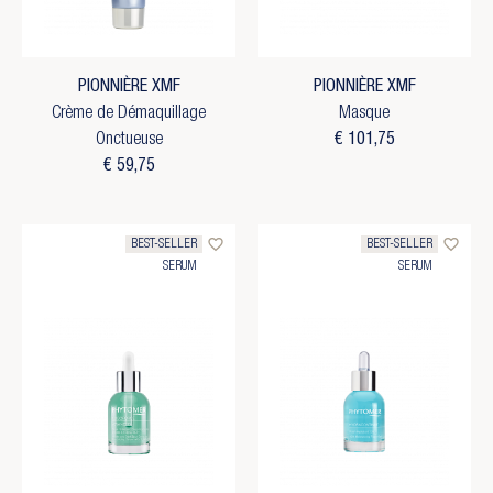
PIONNIÈRE XMF
PIONNIÈRE XMF
Crème de Démaquillage
Masque
Onctueuse
€ 101,75
€ 59,75
favorite_border
favorite_border
BEST-SELLER
BEST-SELLER
SERUM
SERUM