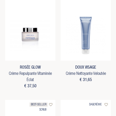
ROSÉE GLOW
DOUX VISAGE
Crème Repulpante Vitaminée
Crème Nettoyante Veloutée
Éclat
€ 31,65
€ 37,50
favorite_border
favorite_border
BEST-SELLER
DAGCRÈME
SCRUB