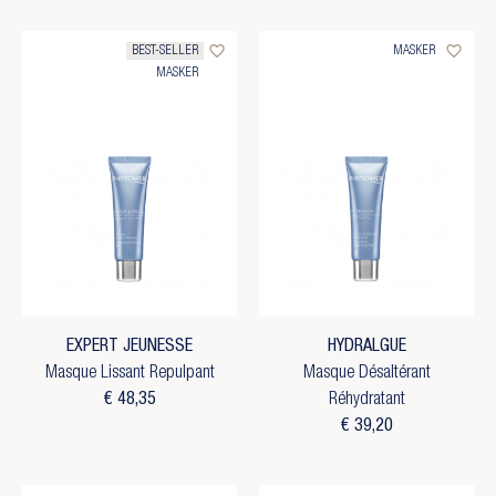
favorite_border
favorite_border
BEST-SELLER
MASKER
MASKER
EXPERT JEUNESSE
HYDRALGUE
Masque Lissant Repulpant
Masque Désaltérant
€ 48,35
Réhydratant
€ 39,20
×
×
Maak een verlanglijst
×
Inloggen
((modalTitle))