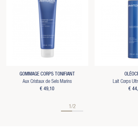
GOMMAGE CORPS TONIFIANT
OLÉOC
Aux Cristaux de Sels Marins
Lait Corps Ult
€ 49,10
€ 44
1/2