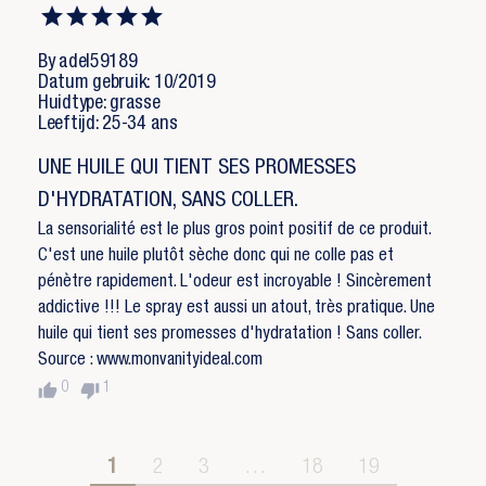
By adel59189
Datum gebruik: 10/2019
Huidtype: grasse
Leeftijd: 25-34 ans
UNE HUILE QUI TIENT SES PROMESSES
D'HYDRATATION, SANS COLLER.
La sensorialité est le plus gros point positif de ce produit.
C'est une huile plutôt sèche donc qui ne colle pas et
pénètre rapidement. L'odeur est incroyable ! Sincèrement
addictive !!! Le spray est aussi un atout, très pratique. Une
huile qui tient ses promesses d'hydratation ! Sans coller.
Source : www.monvanityideal.com
thumb_up
thumb_down
0
1
1
2
3
…
18
19