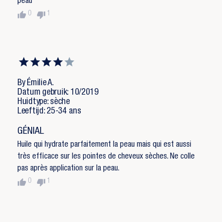
peau
thumb_up
thumb_down
0
1
By Émilie A.
Datum gebruik: 10/2019
Huidtype: sèche
Leeftijd: 25-34 ans
GÉNIAL
Huile qui hydrate parfaitement la peau mais qui est aussi
très efficace sur les pointes de cheveux sèches. Ne colle
pas après application sur la peau.
thumb_up
thumb_down
0
1