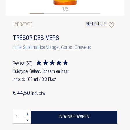
1/5
favorite_border
BEST-SELLER
HYDRATATIE
TRÉSOR DES MERS
Huile Sublimatrice Visage, Corps, Cheveux
Review
(57)
Huidtype: Gelaat, lichaam en haar
Inhoud: 100 ml / 3.3 Fl.oz
€ 44,50
incl. btw
IN WINKELWAGEN