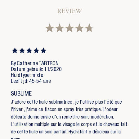
×
U moet ingelogd zijn om producten in uw
Toevoegen aan Verlanglijst
verlanglijst op te slaan.
REVIEW
Verlanglijst naam
add_circle_outline
Create new list
Annuleren
Inloggen
Annuleren
Maak een verlanglijst
By Catherine TARTRON
Datum gebruik: 11/2020
Huidtype: mixte
Leeftijd: 45-54 ans
SUBLIME
J'adore cette huile sublimatrice , je l'utilise plus l'été que
l'hiver , j'aime ce flacon en spray très pratique. L'odeur
délicate donne envie d'en remettre sans modération.
L'utilisation multiple sur le visage le corps et le cheveux fait
de cette huile un soin parfait. Hydratant e délicieux sur la