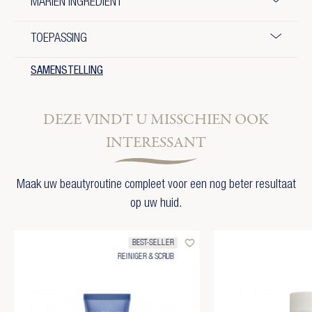
MARIEN INGREDIËNT
TOEPASSING
SAMENSTELLING
DEZE VINDT U MISSCHIEN OOK
INTERESSANT
Maak uw beautyroutine compleet voor een nog beter resultaat
op uw huid.
favorite_border
BEST-SELLER
REINIGER & SCRUB