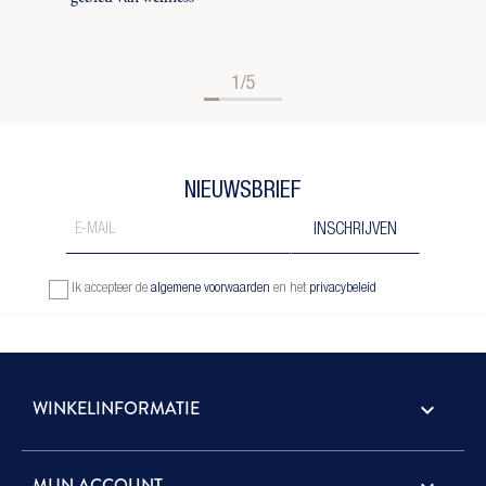
1/5
NIEUWSBRIEF
Ik accepteer de
algemene voorwaarden
en het
privacybeleid
WINKELINFORMATIE
keyboard_arrow_down
MIJN ACCOUNT