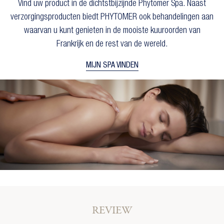
Vind uw product in de dichtstbijzijnde Phytomer Spa. Naast
verzorgingsproducten biedt PHYTOMER ook behandelingen aan
waarvan u kunt genieten in de mooiste kuuroorden van
Frankrijk en de rest van de wereld.
MIJN SPA VINDEN
×
×
Maak een verlanglijst
Inloggen
×
U moet ingelogd zijn om producten in uw
Toevoegen aan Verlanglijst
verlanglijst op te slaan.
Verlanglijst naam
add_circle_outline
Create new list
Annuleren
Inloggen
Annuleren
Maak een verlanglijst
REVIEW