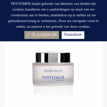
PHYTOMER maakt gebruik van diensten van derden die
cookies installeren om u aanbiedingen op maat van uw
voorkeuren aan te bieden, statistieken op te stellen en uw
gebruikerservaring te verbeteren. Door uw navigatie voort te
zetten, accepteert u het gebruik van deze cookies.
Wishlist
check
OK, accepteer alle
Personaliseer