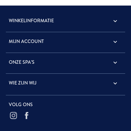
WINKELINFORMATIE
keyboard_arrow_down
MIJN ACCOUNT

ONZE SPA’S

WIE ZIJN WIJ

VOLG ONS