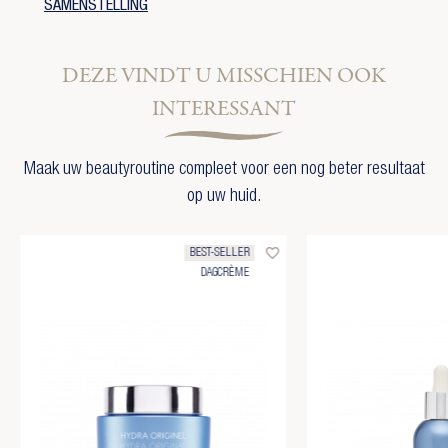
SAMENSTELLING
DEZE VINDT U MISSCHIEN OOK
INTERESSANT
Maak uw beautyroutine compleet voor een nog beter resultaat
op uw huid.
favorite_border
BEST-SELLER
DAGCRÈME