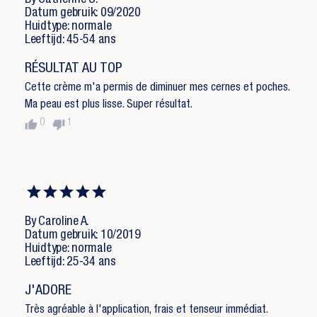
By Catherine S.
Datum gebruik: 09/2020
Huidtype: normale
Leeftijd: 45-54 ans
RÉSULTAT AU TOP
Cette crème m'a permis de diminuer mes cernes et poches.
Ma peau est plus lisse. Super résultat.
thumb_up
thumb_down
0
1
By Caroline A.
Datum gebruik: 10/2019
Huidtype: normale
Leeftijd: 25-34 ans
J'ADORE
Très agréable à l'application, frais et tenseur immédiat.