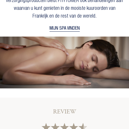
verzorgingsproducten biedt PHYTOMER ook behandelingen aan
waarvan u kunt genieten in de mooiste kuuroorden van
Frankrijk en de rest van de wereld.
MIJN SPA VINDEN
×
×
Maak een verlanglijst
Inloggen
×
U moet ingelogd zijn om producten in uw
Toevoegen aan Verlanglijst
verlanglijst op te slaan.
Verlanglijst naam
add_circle_outline
Create new list
REVIEW
Annuleren
Inloggen
Annuleren
Maak een verlanglijst