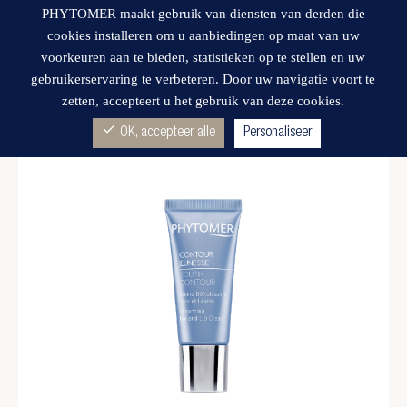
PHYTOMER maakt gebruik van diensten van derden die
cookies installeren om u aanbiedingen op maat van uw
voorkeuren aan te bieden, statistieken op te stellen en uw
gebruikerservaring te verbeteren. Door uw navigatie voort te
zetten, accepteert u het gebruik van deze cookies.
Wishlist
check
OK, accepteer alle
Personaliseer