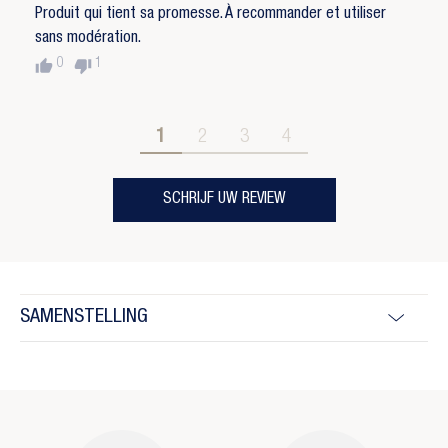
Produit qui tient sa promesse. À recommander et utiliser
sans modération.
thumb_up
thumb_down
0
1
1
2
3
4
SCHRIJF UW REVIEW
SAMENSTELLING