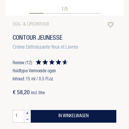
1/5
favorite_border
OOG- & LIPCONTOUR
CONTOUR JEUNESSE
Crème Défroissante Yeux et Lèvres
Review
(12)
Huidtype: Vermoeide ogen
Inhoud: 15 ml / 0.5 Fl.oz
€ 58,20
incl. btw
IN WINKELWAGEN