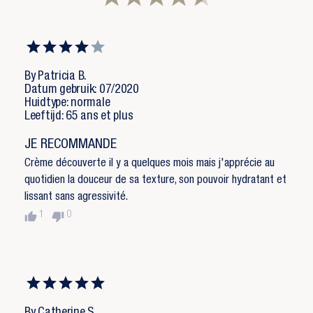
By Patricia B.
Datum gebruik: 07/2020
Huidtype: normale
Leeftijd: 65 ans et plus
JE RECOMMANDE
Crème découverte il y a quelques mois mais j'apprécie au
quotidien la douceur de sa texture, son pouvoir hydratant et
lissant sans agressivité.
thumb_up
thumb_down
1
0