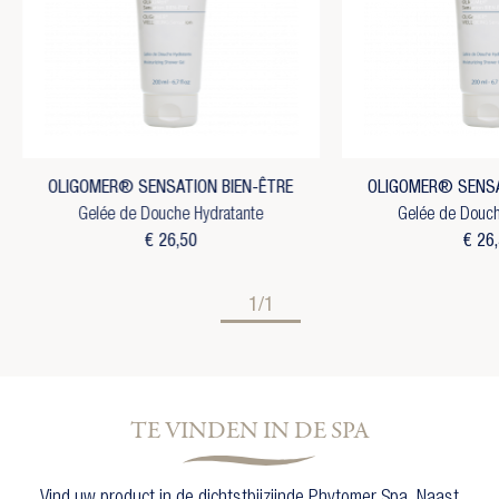
OLIGOMER® SENSATION BIEN-ÊTRE
OLIGOMER® SENSA
Gelée de Douche Hydratante
Gelée de Douch
€ 26,50
€ 26
1/1
TE VINDEN IN DE SPA
Vind uw product in de dichtstbijzijnde Phytomer Spa. Naast