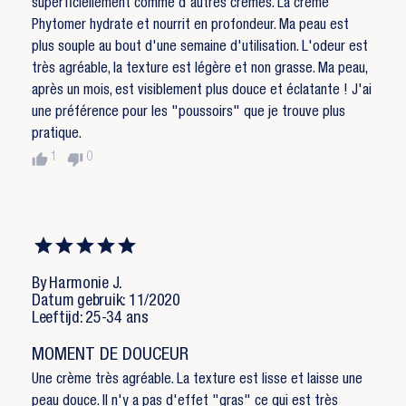
superficiellement comme d'autres crèmes. La crème
Phytomer hydrate et nourrit en profondeur. Ma peau est
plus souple au bout d'une semaine d'utilisation. L'odeur est
très agréable, la texture est légère et non grasse. Ma peau,
après un mois, est visiblement plus douce et éclatante ! J'ai
une préférence pour les "poussoirs" que je trouve plus
pratique.
thumb_up
thumb_down
1
0
By Harmonie J.
Datum gebruik: 11/2020
Leeftijd: 25-34 ans
MOMENT DE DOUCEUR
Une crème très agréable. La texture est lisse et laisse une
peau douce. Il n'y a pas d'effet "gras" ce qui est très