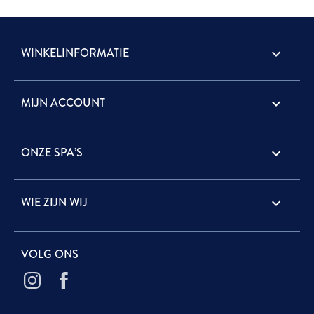
WINKELINFORMATIE
keyboard_arrow_down
MIJN ACCOUNT

ONZE SPA’S

WIE ZIJN WIJ

VOLG ONS