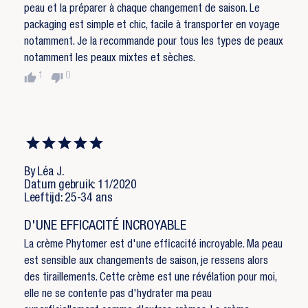
peau et la préparer à chaque changement de saison. Le
packaging est simple et chic, facile à transporter en voyage
notamment. Je la recommande pour tous les types de peaux
notamment les peaux mixtes et sèches.
thumb_up
thumb_down
1
0
By Léa J.
Datum gebruik: 11/2020
Leeftijd: 25-34 ans
D'UNE EFFICACITÉ INCROYABLE
La crème Phytomer est d'une efficacité incroyable. Ma peau
est sensible aux changements de saison, je ressens alors
des tiraillements. Cette crème est une révélation pour moi,
elle ne se contente pas d'hydrater ma peau