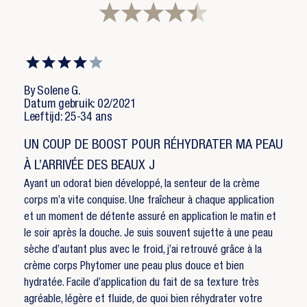
×
×
Maak een verlanglijst
Inloggen
×
U moet ingelogd zijn om producten in uw
Toevoegen aan Verlanglijst
verlanglijst op te slaan.
Verlanglijst naam
By Solene G.
add_circle_outline
Create new list
Datum gebruik: 02/2021
Annuleren
Inloggen
Leeftijd: 25-34 ans
Annuleren
Maak een verlanglijst
UN COUP DE BOOST POUR RÉHYDRATER MA PEAU
À L’ARRIVÉE DES BEAUX J
Ayant un odorat bien développé, la senteur de la crème
corps m’a vite conquise. Une fraîcheur à chaque application
et un moment de détente assuré en application le matin et
le soir après la douche. Je suis souvent sujette à une peau
sèche d’autant plus avec le froid, j’ai retrouvé grâce à la
crème corps Phytomer une peau plus douce et bien
hydratée. Facile d’application du fait de sa texture très
agréable, légère et fluide, de quoi bien réhydrater votre