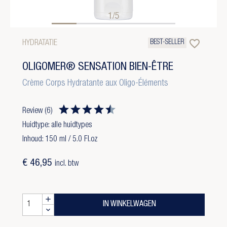
1/5
favorite_border
BEST-SELLER
HYDRATATIE
OLIGOMER® SENSATION BIEN-ÊTRE
Crème Corps Hydratante aux Oligo-Éléments
Review
(6)
Huidtype: alle huidtypes
Inhoud: 150 ml / 5.0 Fl.oz
€ 46,95
incl. btw
IN WINKELWAGEN