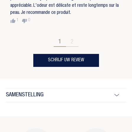
appréciable. L'odeur est délicate et reste longtemps sur la
peau. Je recommande ce produit.
thumb_up
thumb_down
1
0
1
2
SCHRIJF UW REVIEW
SAMENSTELLING