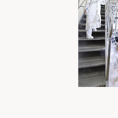
Inl
U 