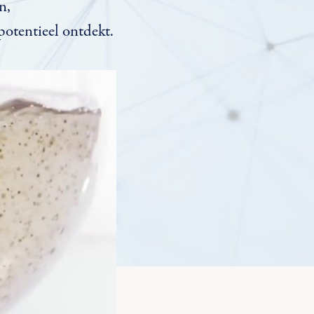
n,
otentieel ontdekt.