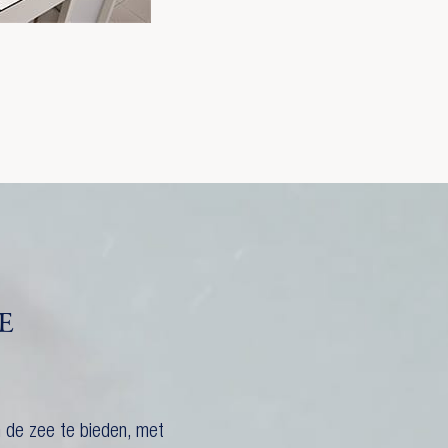
E
n de zee te bieden, met