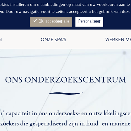
s installeren om u aanbiedingen op maat van uw voorkeuren aan te bied
en. Door uw navigatie voort te zetten, accepteert u het gebruik van deze
check
OK, accepteer alle
Personaliseer
N
ONZE SPA’S
WERKEN M
ONS ONDERZOEKSCENTRUM
² capaciteit in ons onderzoeks- en ontwikkelingsc
oekers die gespecialiseerd zijn in huid- en mariene