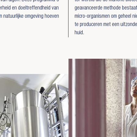
 van algen. Deze programma's
ter wereld die de mariene biot
erheid en doeltreffendheid van
geavanceerde methode bestaat 
n natuurlijke omgeving hoeven
micro-organismen om geheel nie
te produceren met een uitzonder
huid.