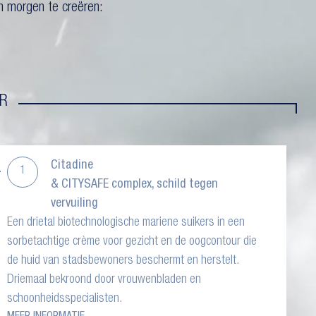
n morgen te creëren:
R
Citadine
1
& CITYSAFE complex, schild tegen
vervuiling
Een drietal biotechnologische mariene suikers in een
sorbetachtige crème voor gezicht en de oogcontour die
de huid van stadsbewoners beschermt en herstelt.
Driemaal bekroond door vrouwenbladen en
schoonheidsspecialisten.