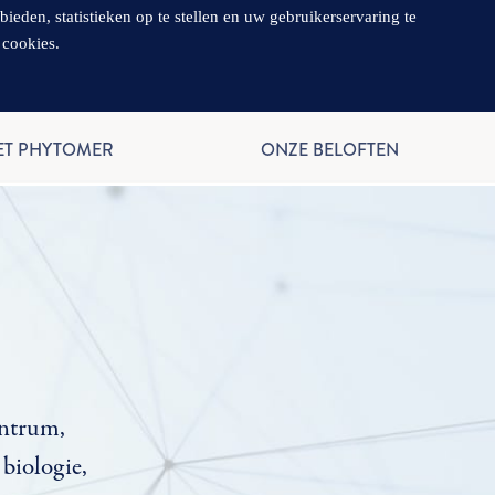
en, statistieken op te stellen en uw gebruikerservaring te
 cookies.
NL
ET PHYTOMER
ONZE BELOFTEN
entrum,
 biologie,