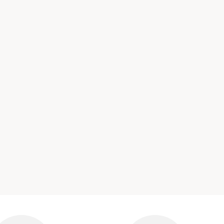
×
×
×