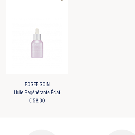
Maa
((
Inl
Toe
U 
((c
Ve
add_circle_outline
C
ROSÉE SOIN
Huile Régénérante Éclat
€ 58,00