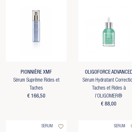
PIONNIÈRE XMF
OLIGOFORCE ADVANCE
Sérum Suprême Rides et
Sérum Hydratant Correcti
Taches
Taches et Rides à
€ 166,50
l’OLIGOMER®
€ 88,00
favorite_border
favo
SERUM
SERUM