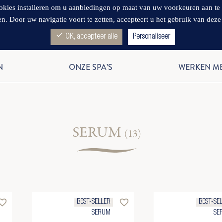
s installeren om u aanbiedingen op maat van uw voorkeuren aan te bied
en. Door uw navigatie voort te zetten, accepteert u het gebruik van deze
check
OK, accepteer alle
Personaliseer
N
ONZE SPA’S
WERKEN M
SERUM
(13)
rite_border
favorite_border
BEST-SELLER
BEST-SE
SERUM
SE