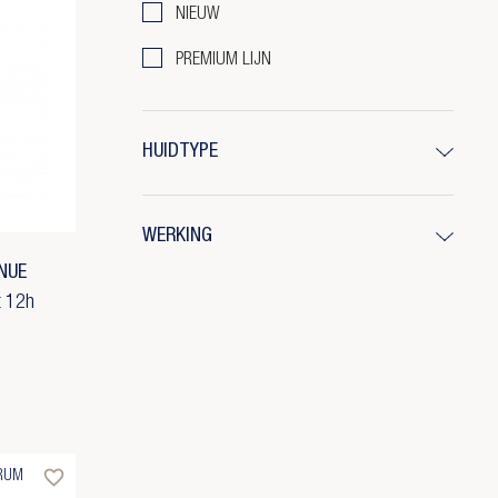
NIEUW
PREMIUM LIJN
HUIDTYPE
WERKING
NUE
t 12h
favorite_border
RUM