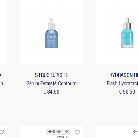
D
STRUCTURISTE
HYDRACONTI
on
Sérum Fermeté Contours
Flash Hydratan
€ 84,50
€ 50,50
rite_border
favorite_border
BEST-SELLER
SE