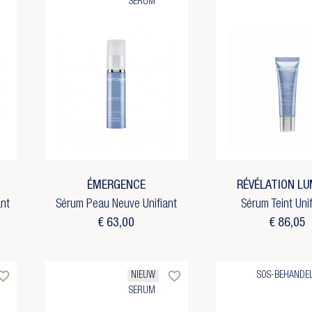
SERUM
ÉMERGENCE
RÉVÉLATION LU
nt
Sérum Peau Neuve Unifiant
Sérum Teint Uni
€ 63,00
€ 86,05
rite_border
favorite_border
NIEUW
SOS-BEHANDE
SERUM