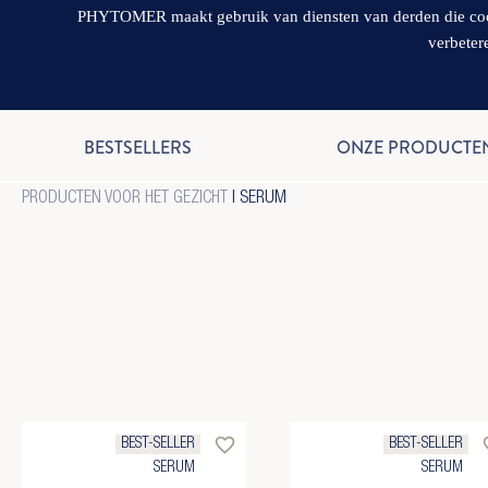
PHYTOMER maakt gebruik van diensten van derden die cookie
verbeter
BESTSELLERS
ONZE PRODUCTE
PRODUCTEN VOOR HET GEZICHT
| SERUM
favorite_border
favo
BEST-SELLER
BEST-SELLER
SERUM
SERUM