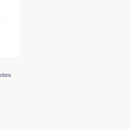
ections
×