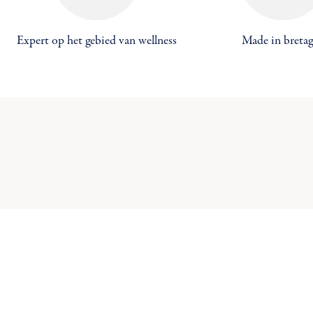
Expert op het gebied van wellness
Made in breta
Maa
((
Inl
Toe
U 
((c
Ve
add_circle_outline
C