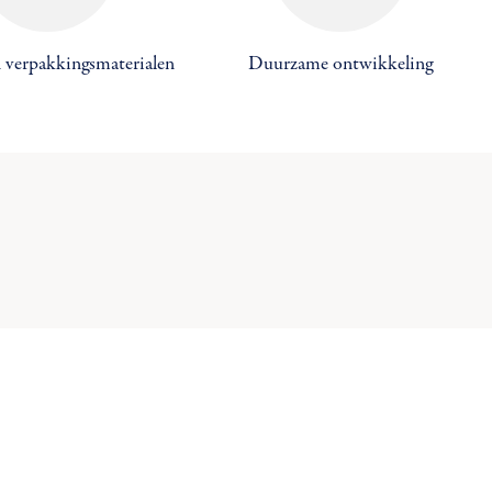
 verpakkingsmaterialen
Duurzame ontwikkeling
×
×
×
×