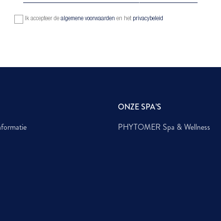
Ik accepteer de
algemene voorwaarden
en het
privacybeleid
ONZE SPA’S
nformatie
PHYTOMER Spa & Wellness