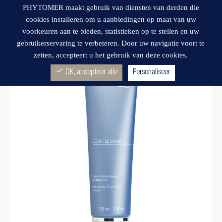
PHYTOMER maakt gebruik van diensten van derden die
cookies installeren om u aanbiedingen op maat van uw
voorkeuren aan te bieden, statistieken op te stellen en uw
gebruikerservaring te verbeteren. Door uw navigatie voort te
zetten, accepteert u het gebruik van deze cookies.
Wishlist
check
OK, accepteer alle
Personaliseer