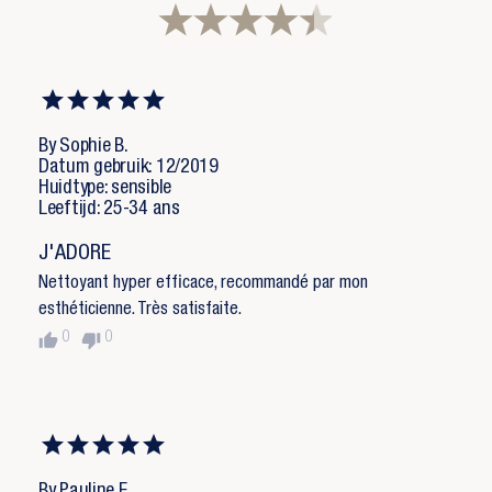
By Sophie B.
Datum gebruik: 12/2019
Huidtype: sensible
Leeftijd: 25-34 ans
J'ADORE
Nettoyant hyper efficace, recommandé par mon
esthéticienne. Très satisfaite.
thumb_up
thumb_down
0
0