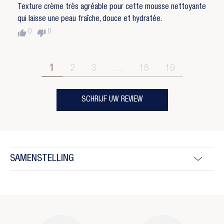
Texture crème très agréable pour cette mousse nettoyante
qui laisse une peau fraîche, douce et hydratée.
thumb_up
thumb_down
0
0
1
2
3
…
18
19
SCHRIJF UW REVIEW
SAMENSTELLING