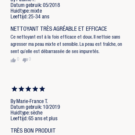
By Pauline F.
Datum gebruik: 05/2018
Huidtype: mixte
Leeftijd: 25-34 ans
NETTOYANT TRÈS AGRÉABLE ET EFFICACE
Ce nettoyant est à la fois efficace et doux. Il nettoie sans
agresser ma peau mixte et sensible. La peau est fraîche, on
sent qu’elle est débarrassée de ses impuretés.
thumb_up
thumb_down
0
0
By Marie-France T.
Datum gebruik: 10/2019
Huidtype: sèche
Leeftijd: 65 ans et plus
TRÈS BON PRODUIT