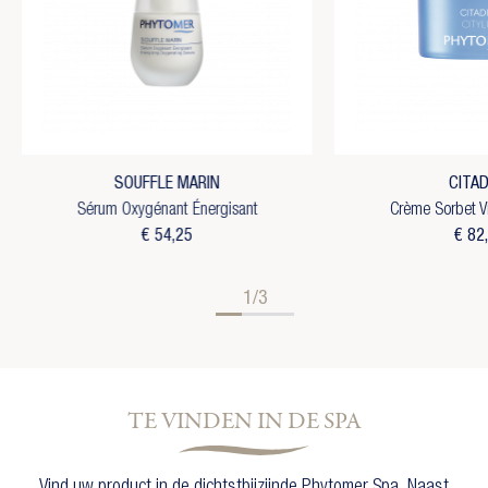
SOUFFLE MARIN
CITAD
Sérum Oxygénant Énergisant
Crème Sorbet V
€ 54,25
€ 82
1/3
TE VINDEN IN DE SPA
Vind uw product in de dichtstbijzijnde Phytomer Spa. Naast