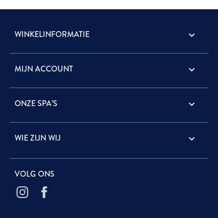
WINKELINFORMATIE
keyboard_arrow_down
MIJN ACCOUNT

ONZE SPA’S

WIE ZIJN WIJ

VOLG ONS