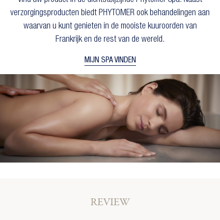
verzorgingsproducten biedt PHYTOMER ook behandelingen aan
waarvan u kunt genieten in de mooiste kuuroorden van
Frankrijk en de rest van de wereld.
MIJN SPA VINDEN
×
×
Maak een verlanglijst
Inloggen
×
U moet ingelogd zijn om producten in uw
Toevoegen aan Verlanglijst
verlanglijst op te slaan.
Verlanglijst naam
add_circle_outline
Create new list
Annuleren
Inloggen
Annuleren
Maak een verlanglijst
REVIEW