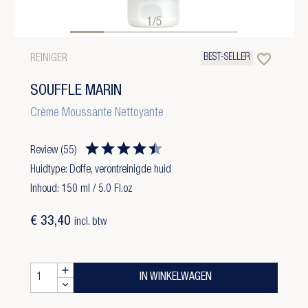
1/5
favorite_border
BEST-SELLER
REINIGER
SOUFFLE MARIN
Crème Moussante Nettoyante
Review
(55)
Huidtype: Doffe, verontreinigde huid
Inhoud: 150 ml / 5.0 Fl.oz
€ 33,40
incl. btw
IN WINKELWAGEN