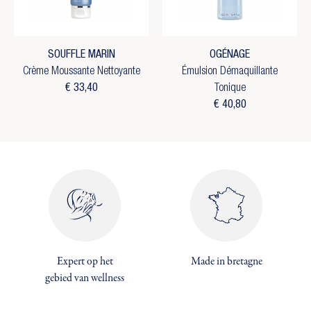
SOUFFLE MARIN
OGÉNAGE
Crème Moussante Nettoyante
Émulsion Démaquillante
€ 33,40
Tonique
€ 40,80
×
Expert op het
Made in bretagne
×
Maak een verlanglijst
×
gebied van wellness
Inloggen
((modalTitle))