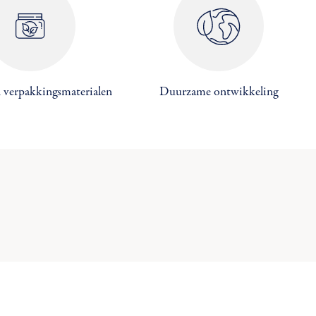
×
×
×
 verpakkingsmaterialen
Duurzame ontwikkeling
×