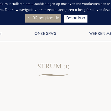
s installeren om u aanbiedingen op maat van uw voorkeuren aan te bied
en. Door uw navigatie voort te zetten, accepteert u het gebruik van deze
check
OK, accepteer alle
Personaliseer
N
ONZE SPA’S
WERKEN M
SERUM
(1)