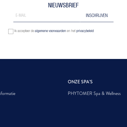
NIEUWSBRIEF
Ik accepteer de
algemene voorwaarden
en het
privacybeleid
ONZE SPA’S
nformatie
PHYTOMER Spa & Wellness