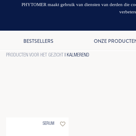
PHYTOMER maakt gebruik van diensten van derden die cookie
verbeter
BESTSELLERS
ONZE PRODUCTE
PRODUCTEN VOOR HET GEZICHT
| KALMEREND
favorite_border
SERUM