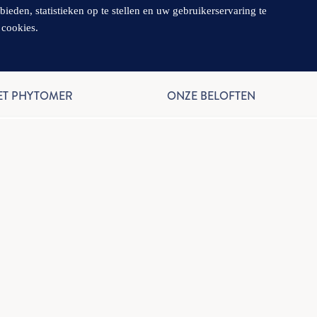
en, statistieken op te stellen en uw gebruikerservaring te
 cookies.
NL
ET PHYTOMER
ONZE BELOFTEN