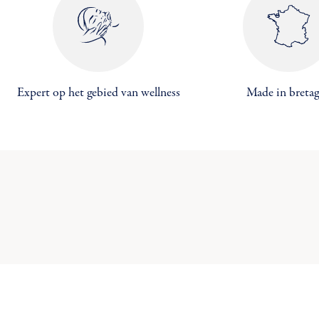
Maa
Expert op het gebied van wellness
Made in breta
((
Inl
Toe
U 
((c
Ve
add_circle_outline
C