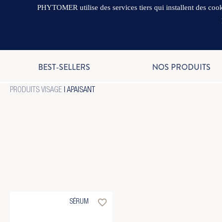
PHYTOMER utilise des services tiers qui installent des cooki
BEST-SELLERS
NOS PRODUITS
PRODUITS VISAGE
| APAISANT
favorite_border
SÉRUM