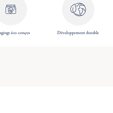
×
×
×
agings éco-conçus
Développement durable
×