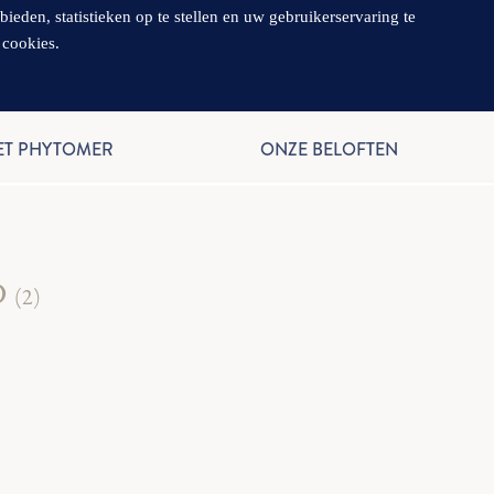
en, statistieken op te stellen en uw gebruikerservaring te
 cookies.
NL
ET PHYTOMER
ONZE BELOFTEN
D
(2)