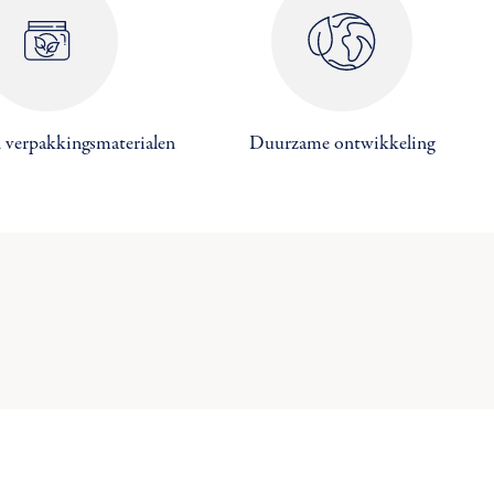
×
×
×
 verpakkingsmaterialen
Duurzame ontwikkeling
×