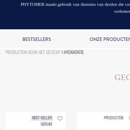
PHYTOMER maakt gebruik van diensten van derden die cookie
verbeter
BESTSELLERS
ONZE PRODUCTE
PRODUCTEN VOOR HET GEZICHT
| HYDRATATIE
GE
favorite_border
favo
BEST-SELLER
PRODUCTEN
SERUM