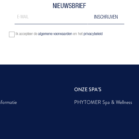
NIEUWSBRIEF
Ik accepteer de
algemene voorwaarden
en het
privacybeleid
ONZE SPA’S
nformatie
PHYTOMER Spa & Wellness