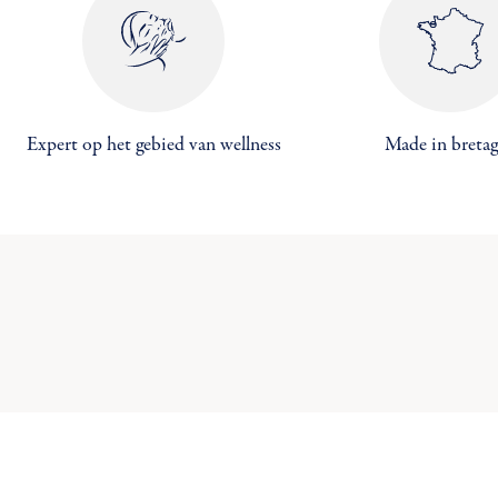
Maa
Expert op het gebied van wellness
Made in breta
((
Inl
Toe
U 
((c
Ve
add_circle_outline
C