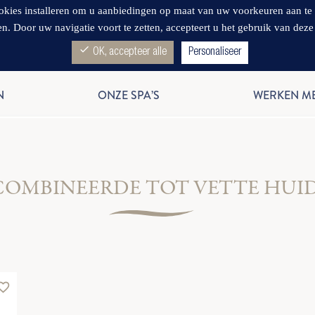
s installeren om u aanbiedingen op maat van uw voorkeuren aan te bied
en. Door uw navigatie voort te zetten, accepteert u het gebruik van deze
check
OK, accepteer alle
Personaliseer
N
ONZE SPA’S
WERKEN M
COMBINEERDE TOT VETTE HUI
rite_border