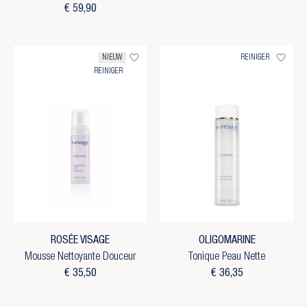
€ 59,90
favorite_border
favorite_border
NIEUW
REINIGER
REINIGER
ROSÉE VISAGE
OLIGOMARINE
Mousse Nettoyante Douceur
Tonique Peau Nette
€ 35,50
€ 36,35