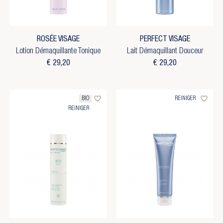
ROSÉE VISAGE
PERFECT VISAGE
Lotion Démaquillante Tonique
Lait Démaquillant Douceur
€ 29,20
€ 29,20
favorite_border
favorite_border
BIO
REINIGER
REINIGER