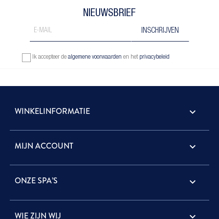
NIEUWSBRIEF
Ik accepteer de
algemene voorwaarden
en het
privacybeleid
WINKELINFORMATIE
keyboard_arrow_down
MIJN ACCOUNT

ONZE SPA’S

WIE ZIJN WIJ
