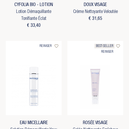
CYFOLIA BIO - LOTION
DOUX VISAGE
Lotion Démaquillante
Crème Nettoyante Veloutée
Tonifiante Éclat
€ 31,65
€ 33,40
favorite_border
favorite_border
REINIGER
BEST-SELLER
REINIGER
EAU MICELLAIRE
ROSÉE VISAGE