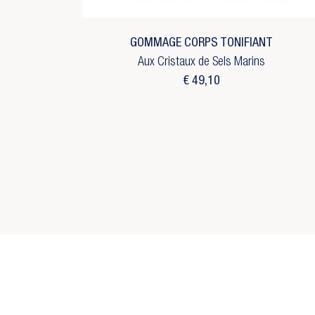
Ve
add_circle_outline
C
GOMMAGE CORPS TONIFIANT
Aux Cristaux de Sels Marins
€ 49,10