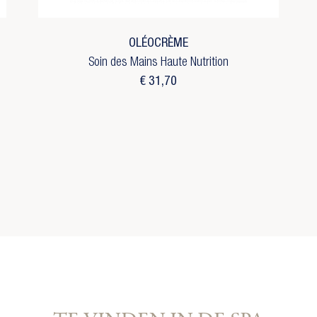
rlanglijst naam
reate new list
Annuleren
Inloggen
OLÉOCRÈME
Annuleren
Maak een verlanglijst
Soin des Mains Haute Nutrition
€ 31,70