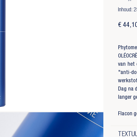
Inhoud: 2
€ 44,1
Phytome
OLÉOCRÈM
van het 
"anti-d
werkstof
Dag na d
langer g
Flacon g
TEXTUU