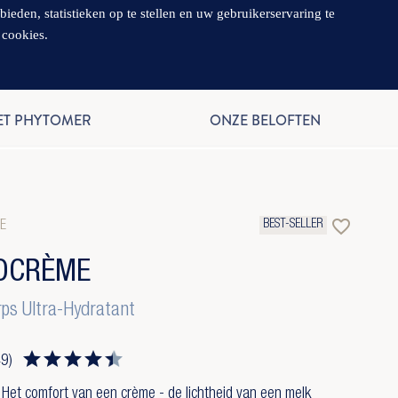
en, statistieken op te stellen en uw gebruikerservaring te
 cookies.
NL
ET PHYTOMER
ONZE BELOFTEN
favorite_border
BEST-SELLER
IE
OCRÈME
rps Ultra-Hydratant
49)
 Het comfort van een crème - de lichtheid van een melk