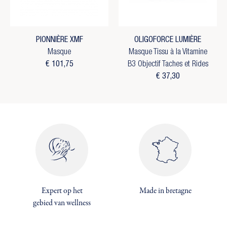
PIONNIÈRE XMF
OLIGOFORCE LUMIÈRE
Masque
Masque Tissu à la Vitamine
€ 101,75
B3 Objectif Taches et Rides
€ 37,30
×
Expert op het
Made in bretagne
×
Maak een verlanglijst
×
gebied van wellness
Inloggen
((modalTitle))