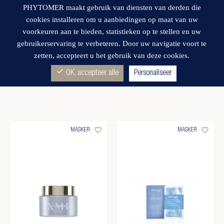
PHYTOMER maakt gebruik van diensten van derden die
cookies installeren om u aanbiedingen op maat van uw
voorkeuren aan te bieden, statistieken op te stellen en uw
gebruikerservaring te verbeteren. Door uw navigatie voort te
zetten, accepteert u het gebruik van deze cookies.
Wishlist
MASKER
(2)
check
OK, accepteer alle
Personaliseer
favorite_border
favorite_border
MASKER
MASKER