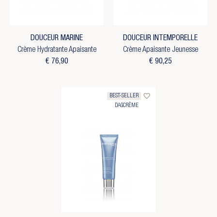
DOUCEUR MARINE
DOUCEUR INTEMPORELLE
Crème Hydratante Apaisante
Crème Apaisante Jeunesse
€ 76,90
€ 90,25
favorite_border
BEST-SELLER
DAGCRÈME