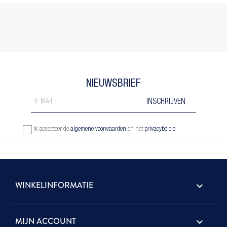
NIEUWSBRIEF
Ik accepteer de
algemene voorwaarden
en het
privacybeleid
WINKELINFORMATIE
keyboard_arrow_down
MIJN ACCOUNT
