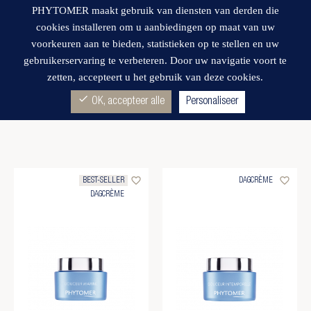
PHYTOMER maakt gebruik van diensten van derden die
cookies installeren om u aanbiedingen op maat van uw
voorkeuren aan te bieden, statistieken op te stellen en uw
gebruikerservaring te verbeteren. Door uw navigatie voort te
zetten, accepteert u het gebruik van deze cookies.
Wishlist
DAG- & NACHTCRÈME
(3)
check
OK, accepteer alle
Personaliseer
favorite_border
favorite_border
BEST-SELLER
DAGCRÈME
DAGCRÈME