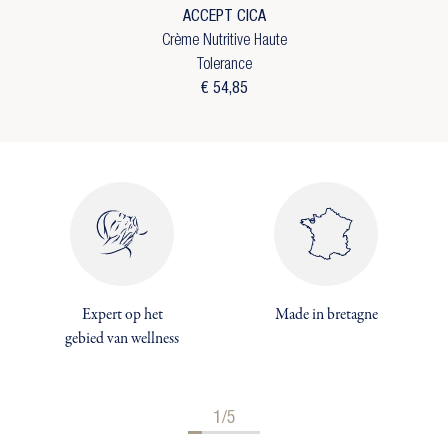
ACCEPT CICA
Crème Nutritive Haute
Tolerance
€ 54,85
×
×
Maak een verlanglijst
×
Inloggen
((modalTitle))
×
U moet ingelogd zijn om producten in uw
Toevoegen aan Verlanglijst
((confirmMessage))
verlanglijst op te slaan.
Verlanglijst naam
add_circle_outline
Create new list
((cancelText))
((MODALDELETETEXT))
Annuleren
Inloggen
Annuleren
Maak een verlanglijst
Expert op het
Made in bretagne
gebied van wellness
1/5