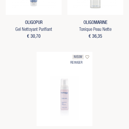
OLIGOPUR
OLIGOMARINE
Gel Nettoyant Purifiant
Tonique Peau Nette
€ 30,70
€ 36,35
favorite_border
NIEUW
REINIGER