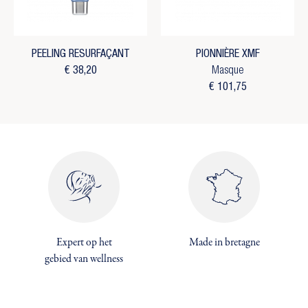
PEELING RESURFAÇANT
PIONNIÈRE XMF
€ 38,20
Masque
€ 101,75
Expert op het
Made in bretagne
×
×
gebied van wellness
Maak een verlanglijst
×
Inloggen
((modalTitle))
×
U moet ingelogd zijn om producten in uw
Toevoegen aan Verlanglijst