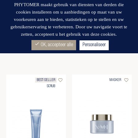
PHYTOMER maakt gebruik van diensten van derden die
cookies installeren om u aanbiedingen op maat van uw
voorkeuren aan te bieden, statistieken op te stellen en uw
gebruikerservaring te verbeteren. Door uw navigatie voort te
zetten, accepteert u het gebruik van deze cookies.
Wishlist
RIJPE HUID
(2)
check
OK, accepteer alle
Personaliseer
favorite_border
favorite_border
BEST-SELLER
MASKER
SCRUB