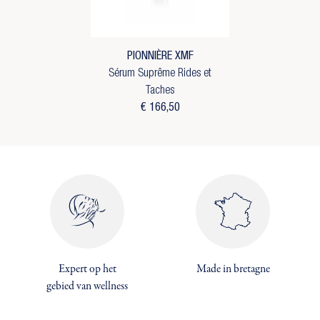
PIONNIÈRE XMF
Sérum Suprême Rides et
Taches
€ 166,50
×
Expert op het
Made in bretagne
×
Maak een verlanglijst
×
gebied van wellness
Inloggen
((modalTitle))