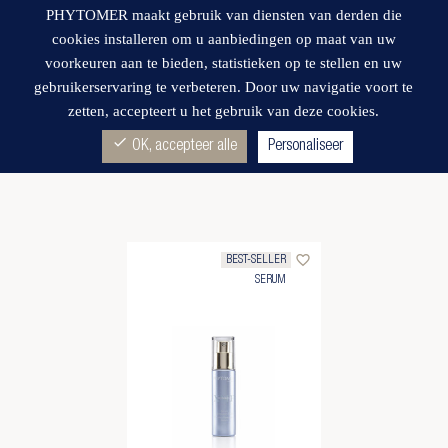
PHYTOMER maakt gebruik van diensten van derden die
cookies installeren om u aanbiedingen op maat van uw
voorkeuren aan te bieden, statistieken op te stellen en uw
gebruikerservaring te verbeteren. Door uw navigatie voort te
zetten, accepteert u het gebruik van deze cookies.
Wishlist
PREMIUM LIJN
(1)
check
OK, accepteer alle
Personaliseer
favorite_border
BEST-SELLER
SERUM