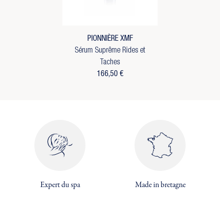
PIONNIÈRE XMF
Sérum Suprême Rides et
Taches
166,50 €
×
Expert du spa
Made in bretagne
×
Créer une liste d'envies
×
Connexion
((modalTitle))
×
Vous devez être connecté pour ajouter des produits
Ajouter à ma liste d'envies