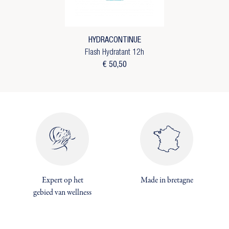
HYDRACONTINUE
Flash Hydratant 12h
€ 50,50
Expert op het
Made in bretagne
×
×
gebied van wellness
Maak een verlanglijst
×
Inloggen
((modalTitle))
×
U moet ingelogd zijn om producten in uw
Toevoegen aan Verlanglijst