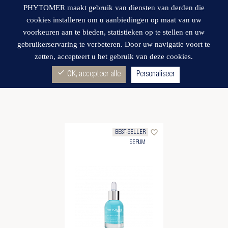
PHYTOMER maakt gebruik van diensten van derden die
cookies installeren om u aanbiedingen op maat van uw
voorkeuren aan te bieden, statistieken op te stellen en uw
gebruikerservaring te verbeteren. Door uw navigatie voort te
zetten, accepteert u het gebruik van deze cookies.
Wishlist
JONGE HUID
(1)
check
OK, accepteer alle
Personaliseer
favorite_border
BEST-SELLER
SERUM