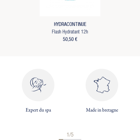
HYDRACONTINUE
Flash Hydratant 12h
50,50 €
×
Expert du spa
Made in bretagne
×
Créer une liste d'envies
×
Connexion
((modalTitle))
×
Vous devez être connecté pour ajouter des produits
1/5
Ajouter à ma liste d'envies
((confirmMessage))