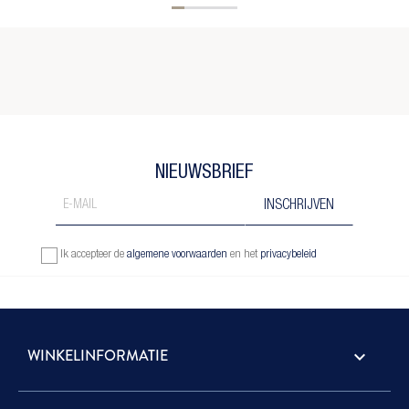
NIEUWSBRIEF
Ik accepteer de
algemene voorwaarden
en het
privacybeleid
WINKELINFORMATIE
keyboard_arrow_down