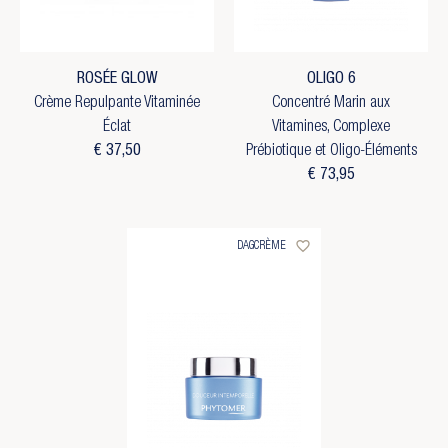
ROSÉE GLOW
OLIGO 6
Crème Repulpante Vitaminée
Concentré Marin aux
Éclat
Vitamines, Complexe
€ 37,50
Prébiotique et Oligo-Éléments
€ 73,95
favorite_border
DAGCRÈME