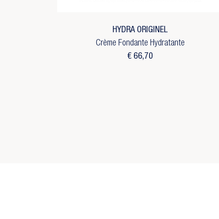
Ve
add_circle_outline
C
HYDRA ORIGINEL
Crème Fondante Hydratante
€ 66,70