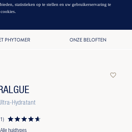
en, statistieken op te stellen en uw gebruikerservaring te
 cookies.
NL
ET PHYTOMER
ONZE BELOFTEN
favorite_border
RALGUE
ltra-Hydratant
11)
 Alle huidtypes