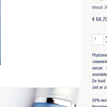
Inhoud: 3
€ 64,7
Phytome
zeewier
serum m
onmiddel
De huid 
ziet er z
92% van 