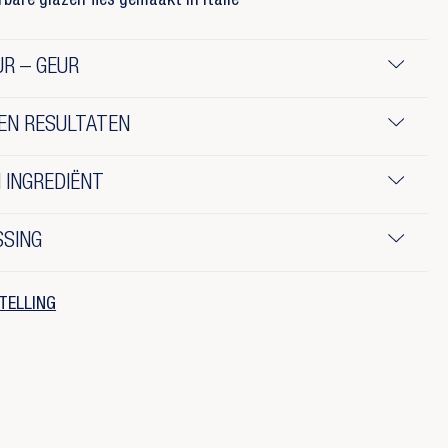
rbare glazen fles gemaakt in Italië
R – GEUR
EN RESULTATEN
 INGREDIËNT
SSING
TELLING