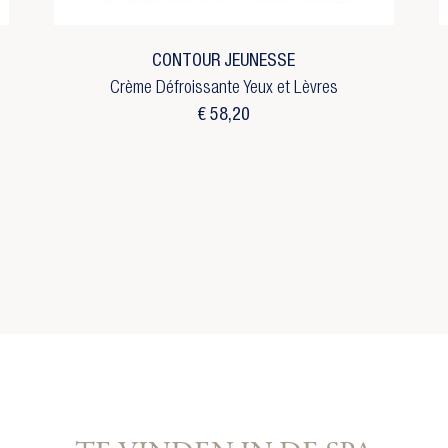
rlanglijst naam
reate new list
Annuleren
Inloggen
CONTOUR JEUNESSE
Annuleren
Maak een verlanglijst
Crème Défroissante Yeux et Lèvres
€ 58,20