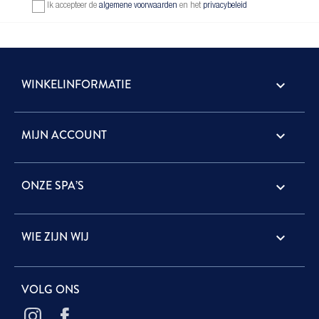
Ik accepteer de
algemene voorwaarden
en het
privacybeleid
WINKELINFORMATIE
keyboard_arrow_down
MIJN ACCOUNT

ONZE SPA’S

WIE ZIJN WIJ

VOLG ONS