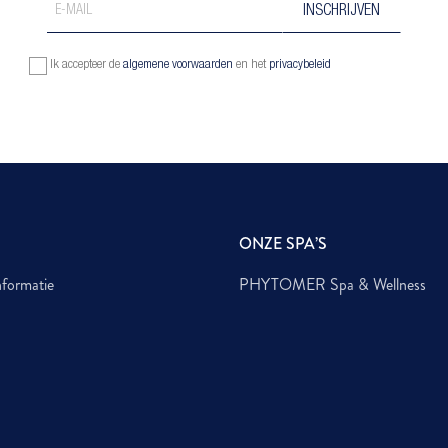
Ik accepteer de
algemene voorwaarden
en het
privacybeleid
ONZE SPA’S
nformatie
PHYTOMER Spa & Wellness