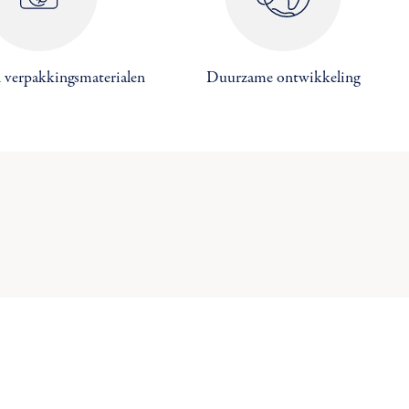
×
 verpakkingsmaterialen
Duurzame ontwikkeling
×
×
×