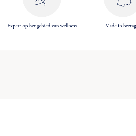
Expert op het gebied van wellness
Made in breta
Maa
((
Inl
Toe
U 
((c
Ve
add_circle_outline
C