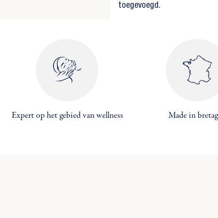
toegevoegd.
Expert op het gebied van wellness
Made in breta
Maa
((
Inl