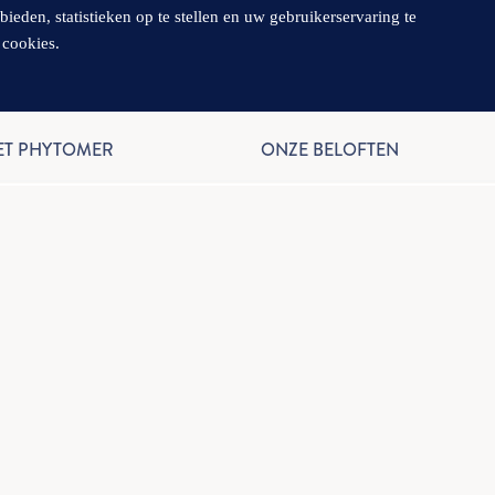
en, statistieken op te stellen en uw gebruikerservaring te
 cookies.
NL
ET PHYTOMER
ONZE BELOFTEN