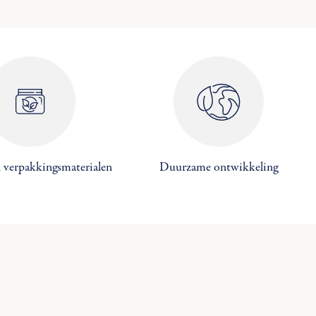
 verpakkingsmaterialen
Duurzame ontwikkeling
×
×
×