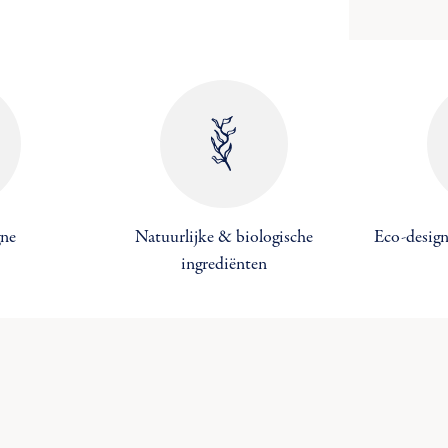
gne
Natuurlijke & biologische
Eco-design
ingrediënten
k een verlanglijst
modalTitle))
oggen