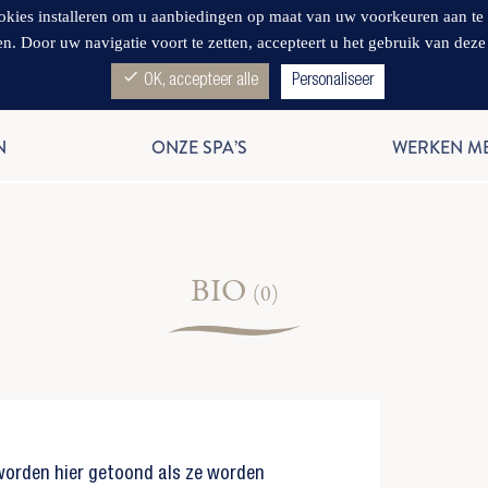
s installeren om u aanbiedingen op maat van uw voorkeuren aan te bied
en. Door uw navigatie voort te zetten, accepteert u het gebruik van deze
check
OK, accepteer alle
Personaliseer
N
ONZE SPA’S
WERKEN M
BIO
(0)
 worden hier getoond als ze worden