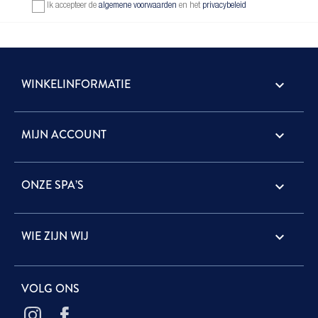
Ik accepteer de
algemene voorwaarden
en het
privacybeleid
WINKELINFORMATIE
keyboard_arrow_down
MIJN ACCOUNT

ONZE SPA’S

WIE ZIJN WIJ

VOLG ONS