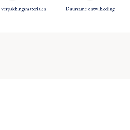
 verpakkingsmaterialen
Duurzame ontwikkeling
×
×
×
×