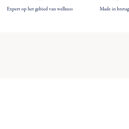
Expert op het gebied van wellness
Made in breta
Maa
((
Inl
Toe
U 
((c
Ve
add_circle_outline
C