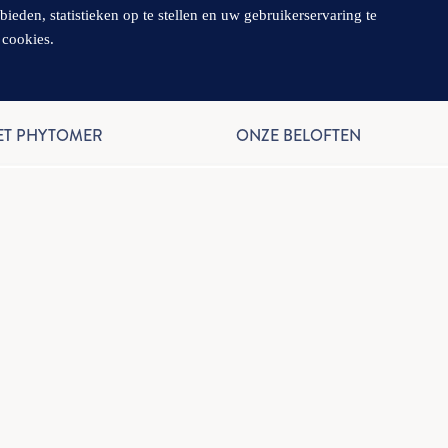
en, statistieken op te stellen en uw gebruikerservaring te
 cookies.
NL
ET PHYTOMER
ONZE BELOFTEN