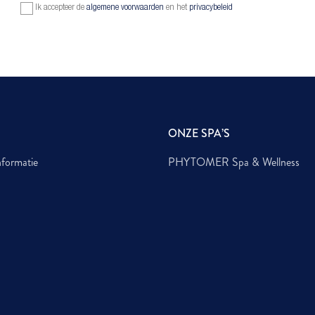
Ik accepteer de
algemene voorwaarden
en het
privacybeleid
ONZE SPA’S
nformatie
PHYTOMER Spa & Wellness