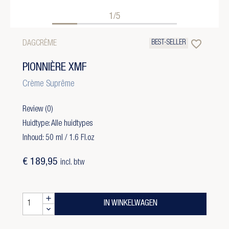
1/5
favorite_border
BEST-SELLER
DAGCRÈME
PIONNIÈRE XMF
Crème Suprême
Review
(0)
Huidtype: Alle huidtypes
Inhoud: 50 ml / 1.6 Fl.oz
€ 189,95
incl. btw
IN WINKELWAGEN