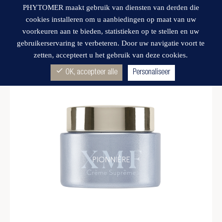
PHYTOMER maakt gebruik van diensten van derden die
cookies installeren om u aanbiedingen op maat van uw
voorkeuren aan te bieden, statistieken op te stellen en uw
gebruikerservaring te verbeteren. Door uw navigatie voort te
zetten, accepteert u het gebruik van deze cookies.
Wishlist
check
OK, accepteer alle
Personaliseer