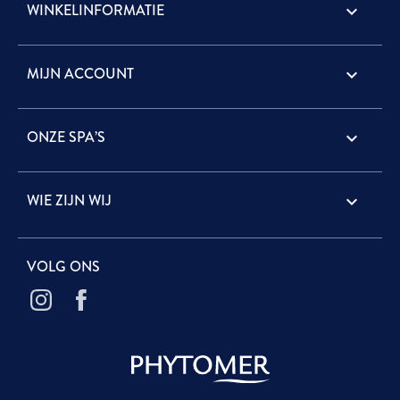
WINKELINFORMATIE
keyboard_arrow_down
MIJN ACCOUNT

ONZE SPA’S

WIE ZIJN WIJ

VOLG ONS