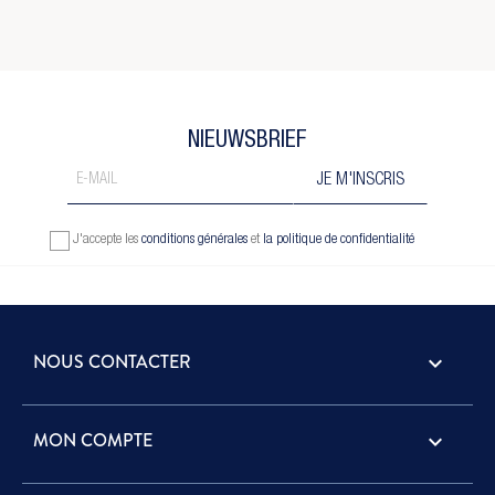
NIEUWSBRIEF
J'accepte les
conditions générales
et
la politique de confidentialité
NOUS CONTACTER
keyboard_arrow_down
MON COMPTE
