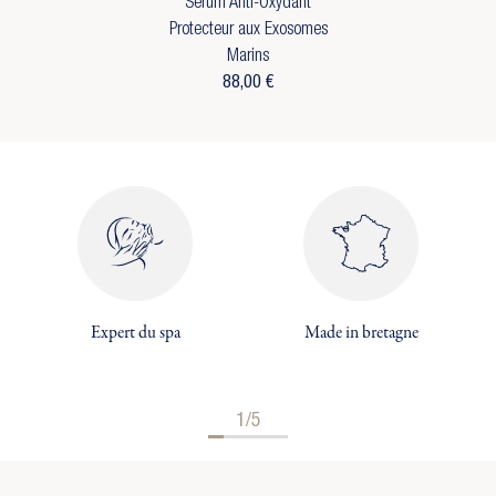
Sérum Anti-Oxydant
add_circle_outline
Créer une nouvelle liste
((cancelText))
((MODALDELETETEXT))
Protecteur aux Exosomes
Annuler
Connexion
Annuler
Créer une liste d'envies
Marins
88,00 €
Expert du spa
Made in bretagne
1/5