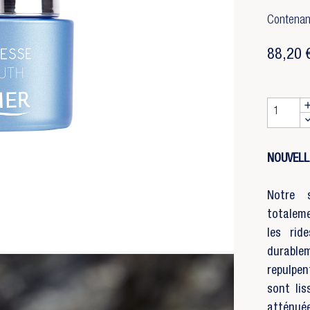
Contenan
88,20 
NOUVEL
Notre 
totaleme
les rid
durable
repulpen
sont lis
atténuée