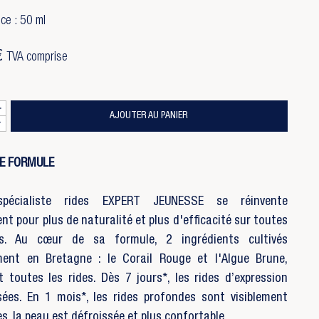
ce : 50 ml
€
TVA comprise
AJOUTER AU PANIER
LE FORMULE
spécialiste rides EXPERT JEUNESSE se réinvente
nt pour plus de naturalité et plus d'efficacité sur toutes
es. Au cœur de sa formule, 2 ingrédients cultivés
ment en Bretagne : le Corail Rouge et l'Algue Brune,
t toutes les rides. Dès 7 jours*, les rides d’expression
sées. En 1 mois*, les rides profondes sont visiblement
s, la peau est défroissée et plus confortable.