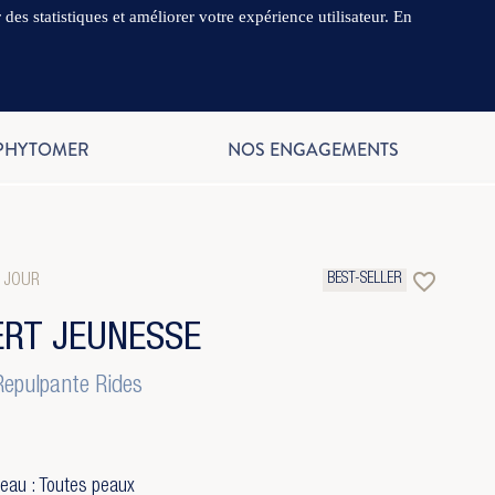
es statistiques et améliorer votre expérience utilisateur. En
.
FR
 PHYTOMER
NOS ENGAGEMENTS
favorite_border
BEST-SELLER
 JOUR
ERT JEUNESSE
epulpante Rides
eau : Toutes peaux