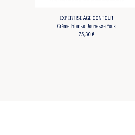
d'
No
add_circle_outline
C
EXPERTISE ÂGE CONTOUR
Crème Intense Jeunesse Yeux
75,30 €