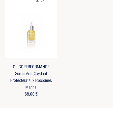
SÉRUM
OLIGOPERFORMANCE
Sérum Anti-Oxydant
Protecteur aux Exosomes
Marins
Cré
Co
((
88,00 €
Vo
Ajo
((c
d'
No