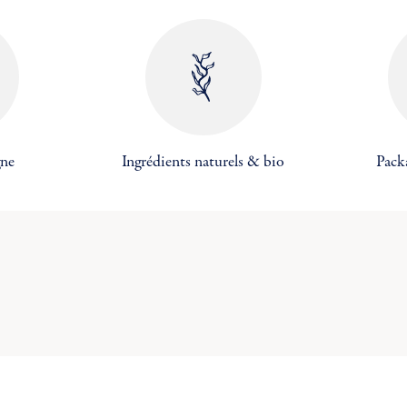
réer une nouvelle liste
((cancelText))
((MODALDELETETEXT))
Annuler
Connexion
Annuler
Créer une liste d'envies
gne
Ingrédients naturels & bio
Pack