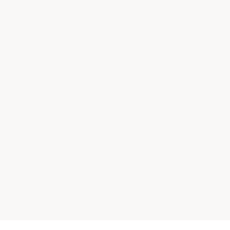
×
×
×
×