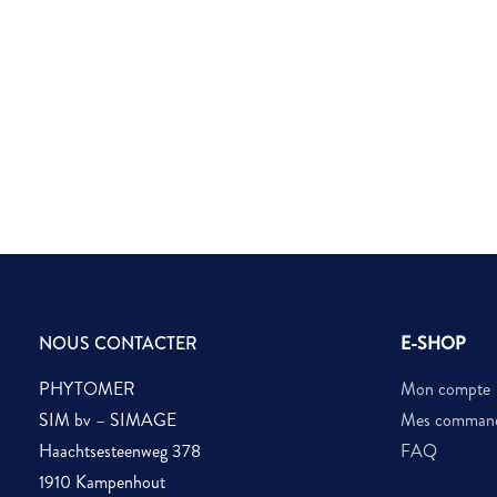
NOUS CONTACTER
E-SHOP
PHYTOMER
Mon compte
SIM bv – SIMAGE
Mes comman
Haachtsesteenweg 378
FAQ
1910 Kampenhout