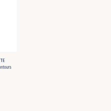
STE
ontours