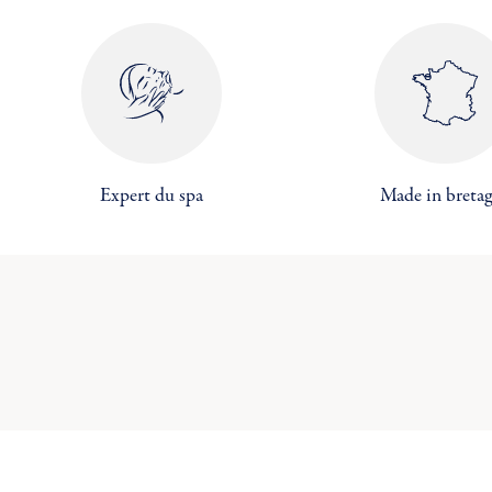
add_circle_outline
C
Expert du spa
Made in breta