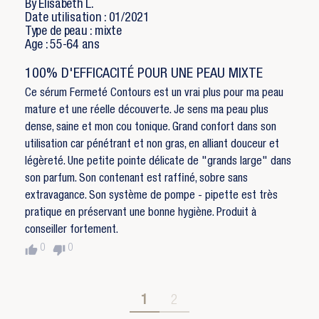
By Elisabeth L.
Date utilisation : 01/2021
Type de peau : mixte
Age : 55-64 ans
100% D'EFFICACITÉ POUR UNE PEAU MIXTE
Ce sérum Fermeté Contours est un vrai plus pour ma peau
mature et une réelle découverte. Je sens ma peau plus
dense, saine et mon cou tonique. Grand confort dans son
utilisation car pénétrant et non gras, en alliant douceur et
légèreté. Une petite pointe délicate de "grands large" dans
son parfum. Son contenant est raffiné, sobre sans
extravagance. Son système de pompe - pipette est très
pratique en préservant une bonne hygiène. Produit à
conseiller fortement.
thumb_up
thumb_down
0
0
1
2