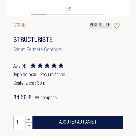
1/5
favorite_border
BEST-SELLER
SÉRUM
STRUCTURISTE
Sérum Fermeté Contours
Avis
(4)
Type de peau : Peau relâchée
Contenance : 30 ml
84,50 €
TVA comprise
AJOUTER AU PANIER