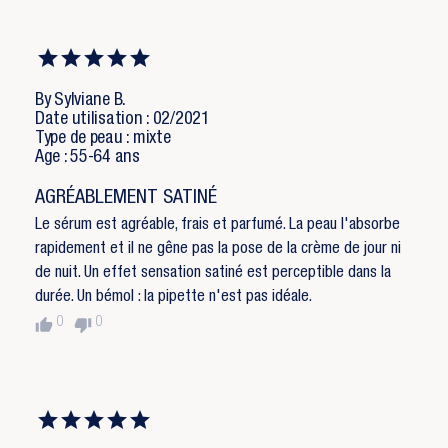
à votre liste d'envies.
Nom de la liste d'envies
add_circle_outline
Créer une nouvelle liste
Annuler
Connexion
Annuler
Créer une liste d'envies
By Sylviane B.
Date utilisation : 02/2021
Type de peau : mixte
Age : 55-64 ans
AGRÉABLEMENT SATINÉ
Le sérum est agréable, frais et parfumé. La peau l'absorbe
rapidement et il ne gêne pas la pose de la crème de jour ni
de nuit. Un effet sensation satiné est perceptible dans la
durée. Un bémol : la pipette n'est pas idéale.
thumb_up
thumb_down
0
0