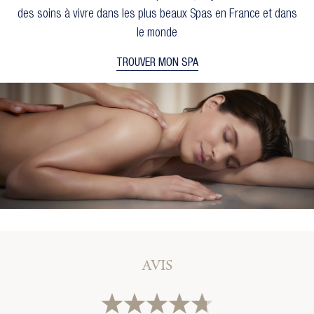
des soins à vivre dans les plus beaux Spas en France et dans
le monde
TROUVER MON SPA
×
×
AVIS
Créer une liste d'envies
Connexion
×
Vous devez être connecté pour ajouter des produits
Ajouter à ma liste d'envies