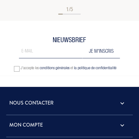
1/5
NIEUWSBRIEF
J'accepte les
conditions générales
et
la politique de confidentialité
NOUS CONTACTER
keyboard_arrow_down
MON COMPTE
