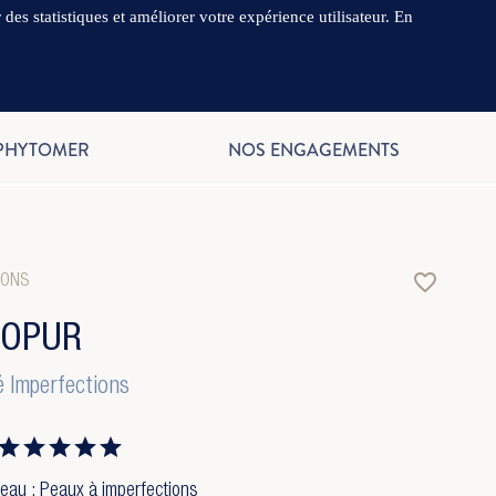
es statistiques et améliorer votre expérience utilisateur. En
.
FR
 PHYTOMER
NOS ENGAGEMENTS
favorite_border
TONS
GOPUR
lé Imperfections
eau : Peaux à imperfections