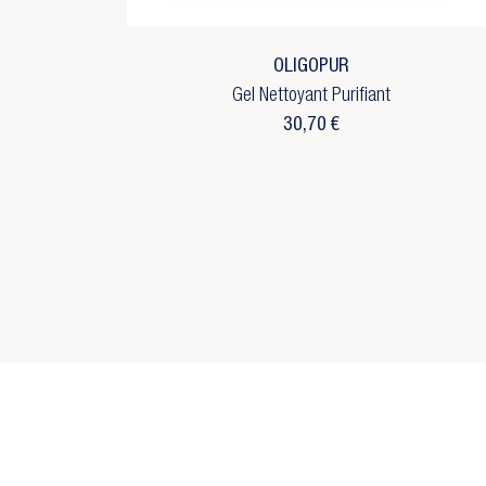
d'
No
add_circle_outline
C
OLIGOPUR
Gel Nettoyant Purifiant
30,70 €