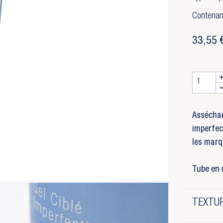
Contenan
33,55 
Assécha
imperfec
les marq
Tube en 
TEXTUR