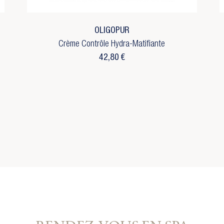
envies.
m de la liste d'envies
réer une nouvelle liste
Annuler
Connexion
OLIGOPUR
Annuler
Créer une liste d'envies
Crème Contrôle Hydra-Matifiante
42,80 €