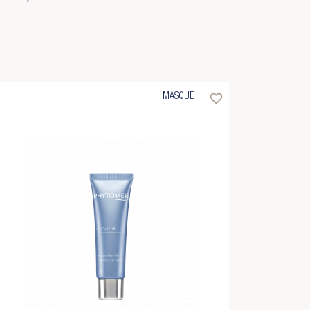
favorite_border
MASQUE
×
×
×