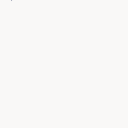
×
×
×