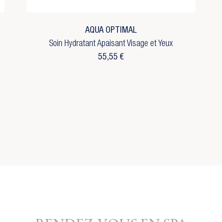
envies.
m de la liste d'envies
réer une nouvelle liste
Annuler
Connexion
AQUA OPTIMAL
Annuler
Créer une liste d'envies
Soin Hydratant Apaisant Visage et Yeux
55,55 €