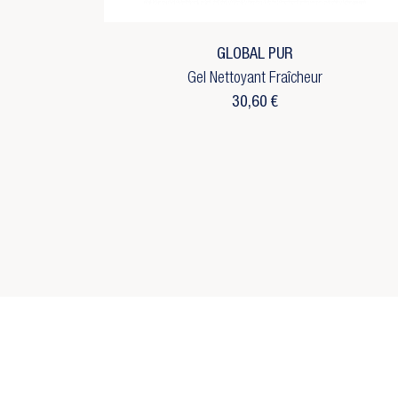
d'
No
add_circle_outline
C
GLOBAL PUR
Gel Nettoyant Fraîcheur
30,60 €