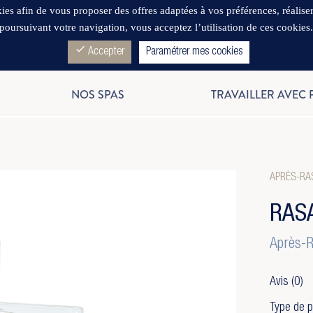
es afin de vous proposer des offres adaptées à vos préférences, réaliser d
poursuivant votre navigation, vous acceptez l’utilisation de ces cookies
check
Accepter
Paramétrer mes cookies
NOS SPAS
TRAVAILLER AVEC
APRÈS-RA
RAS
Après-R
Avis
(0)
Type de p