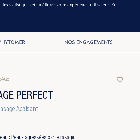
es statistiques et améliorer votre expérience utilisateur. En
.
FR
 PHYTOMER
NOS ENGAGEMENTS
favorite_border
SAGE
AGE PERFECT
asage Apaisant
eau : Peaux agressées par le rasage