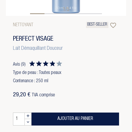
1/5
favorite_border
BEST-SELLER
NETTOYANT
PERFECT VISAGE
Lait Démaquillant Douceur
Avis
(9)
Type de peau : Toutes peaux
Contenance : 250 ml
29,20 €
TVA comprise
AJOUTER AU PANIER