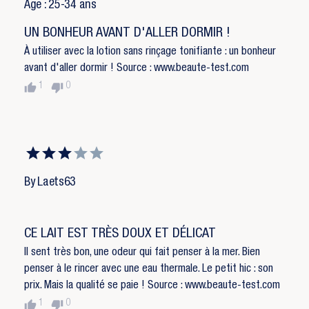
Age : 25-34 ans
UN BONHEUR AVANT D'ALLER DORMIR !
À utiliser avec la lotion sans rinçage tonifiante : un bonheur
avant d'aller dormir ! Source : www.beaute-test.com
thumb_up
thumb_down
1
0
By Laets63
CE LAIT EST TRÈS DOUX ET DÉLICAT
Il sent très bon, une odeur qui fait penser à la mer. Bien
penser à le rincer avec une eau thermale. Le petit hic : son
prix. Mais la qualité se paie ! Source : www.beaute-test.com
thumb_up
thumb_down
1
0