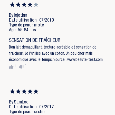
By jojotina
Date utilisation : 07/2019
Type de peau : mixte
Age : 55-64 ans
SENSATION DE FRAÎCHEUR
Bon lait démaquillant, texture agréable et sensation de
fraîcheur. Je l'utilise avec un coton. Un peu cher mais
économique avec le temps. Source : www.beaute-test.com
thumb_up
thumb_down
1
0
By SamLoo
Date utilisation : 07/2017
Type de peau : sèche