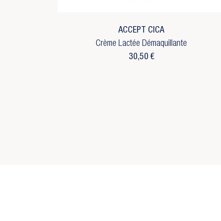
d'
No
add_circle_outline
C
ACCEPT CICA
Crème Lactée Démaquillante
30,50 €