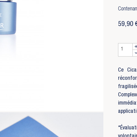
Contenan
59,90 
Ce Cica
réconfor
fragilis
Complexe
immédia
applicat
*Évaluat
volontai