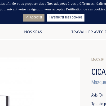
es afin de vous proposer des offres adaptées à vos préférences, réaliser d
poursuivant votre navigation, vous acceptez l’utilisation de ces cookies
check
Accepter
Paramétrer mes cookies
NOS SPAS
TRAVAILLER AVEC
MASQUE
CIC
Masque 
Avis
(0)
Type de p