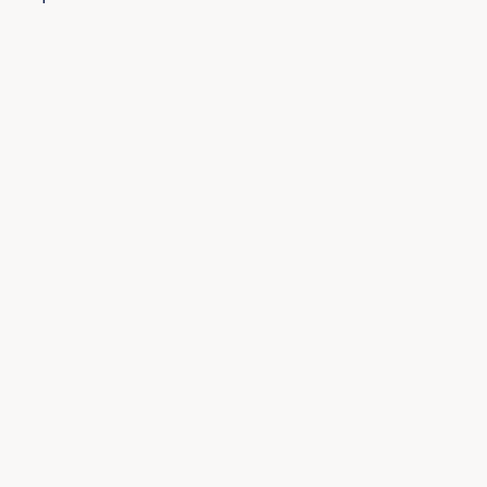
×
×
×