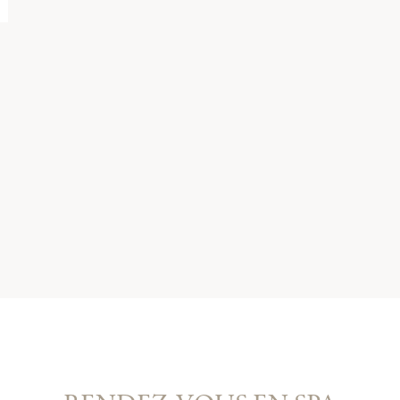
envies.
m de la liste d'envies
réer une nouvelle liste
Annuler
Connexion
Annuler
Créer une liste d'envies