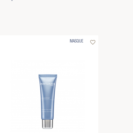
favorite_border
MASQUE
×
×
×