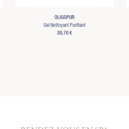
envies.
m de la liste d'envies
réer une nouvelle liste
Annuler
Connexion
OLIGOPUR
Annuler
Créer une liste d'envies
Gel Nettoyant Purifiant
30,70 €