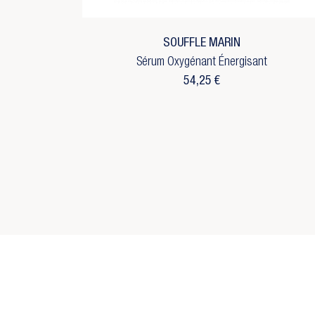
d'
No
add_circle_outline
C
SOUFFLE MARIN
Sérum Oxygénant Énergisant
54,25 €