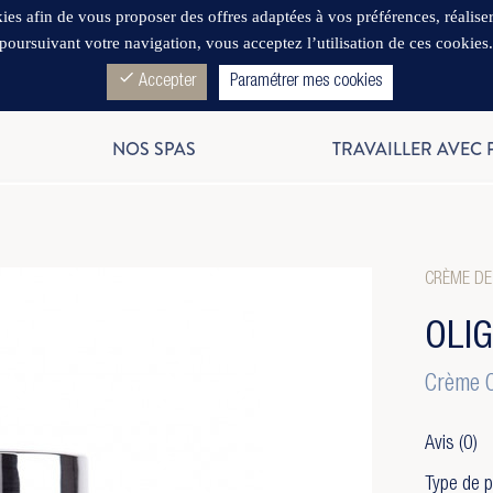
es afin de vous proposer des offres adaptées à vos préférences, réaliser d
poursuivant votre navigation, vous acceptez l’utilisation de ces cookies
check
Accepter
Paramétrer mes cookies
NOS SPAS
TRAVAILLER AVEC
CRÈME DE
OLI
Crème C
Avis
(0)
Type de p