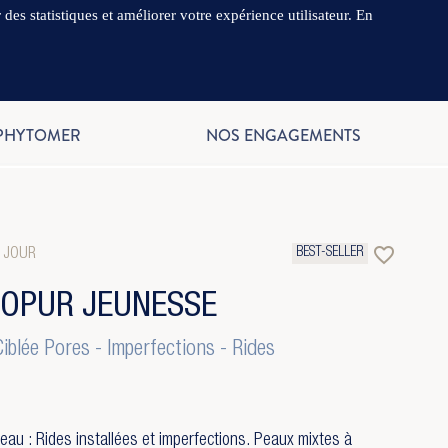
es statistiques et améliorer votre expérience utilisateur. En
.
FR
 PHYTOMER
NOS ENGAGEMENTS
favorite_border
BEST-SELLER
 JOUR
GOPUR JEUNESSE
iblée Pores - Imperfections - Rides
eau : Rides installées et imperfections. Peaux mixtes à