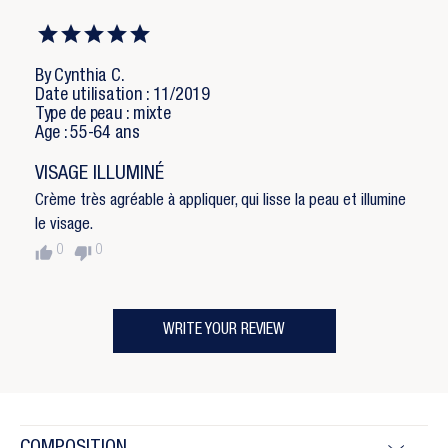
By Cynthia C.
Date utilisation : 11/2019
Type de peau : mixte
Age : 55-64 ans
VISAGE ILLUMINÉ
Crème très agréable à appliquer, qui lisse la peau et illumine
le visage.
thumb_up
thumb_down
0
0
WRITE YOUR REVIEW