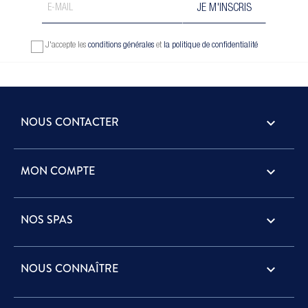
J'accepte les
conditions générales
et
la politique de confidentialité
NOUS CONTACTER
keyboard_arrow_down
MON COMPTE

NOS SPAS

NOUS CONNAÎTRE
