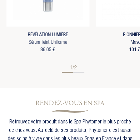
RÉVÉLATION LUMIÈRE
PIONNIÈ
Sérum Teint Uniforme
Masq
86,05 €
101,7
1/2
×
×
Créer une liste d'envies
Connexion
RENDEZ-VOUS EN SPA
×
Vous devez être connecté pour ajouter des produits
Ajouter à ma liste d'envies
à votre liste d'envies.
Nom de la liste d'envies
Retrouvez votre produit dans le Spa Phytomer le plus proche
add_circle_outline
Créer une nouvelle liste
de chez vous. Au-delà de ses produits, Phytomer c’est aussi
Annuler
Connexion
des soins à vivre dans les plus beaux Spas en France et dans