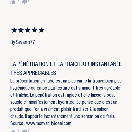
thumb_up
thumb_down
0
0
By Swann77
LA PÉNÉTRATION ET LA FRAÎCHEUR INSTANTANÉE
TRÈS APPRÉCIABLES
La présentation en tube est un plus car je la trouve bien plus
hygiénique qu'en pot. La texture est vraiment très agréable
et fraîche. La pénétration est rapide et elle laisse la peau
souple et manifestement hydratée. Je pense que c'est un
produit que l'on a vraiment plaisir à utiliser à la saison
chaude. Il apporte instantanément une sensation de frais.
Source : www.monvanityideal.com
thumb_up
thumb_down
0
0