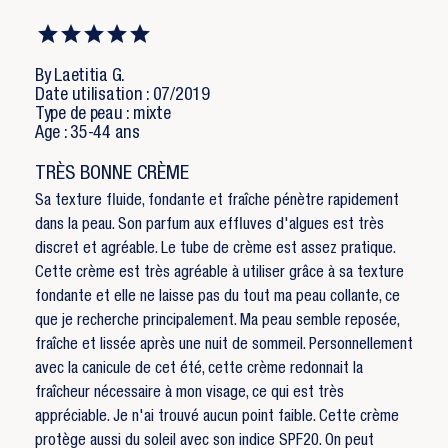
×
Vous devez être connecté pour ajouter des produits
Ajouter à ma liste d'envies
à votre liste d'envies.
Nom de la liste d'envies
By Laetitia G.
add_circle_outline
Créer une nouvelle liste
Date utilisation : 07/2019
Type de peau : mixte
Annuler
Connexion
Annuler
Créer une liste d'envies
Age : 35-44 ans
TRÈS BONNE CRÈME
Sa texture fluide, fondante et fraîche pénètre rapidement
dans la peau. Son parfum aux effluves d'algues est très
discret et agréable. Le tube de crème est assez pratique.
Cette crème est très agréable à utiliser grâce à sa texture
fondante et elle ne laisse pas du tout ma peau collante, ce
que je recherche principalement. Ma peau semble reposée,
fraîche et lissée après une nuit de sommeil. Personnellement
avec la canicule de cet été, cette crème redonnait la
fraîcheur nécessaire à mon visage, ce qui est très
appréciable. Je n'ai trouvé aucun point faible. Cette crème
protège aussi du soleil avec son indice SPF20. On peut