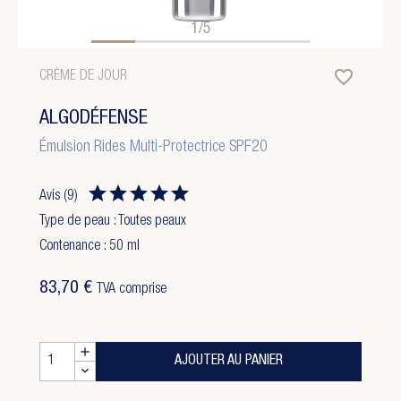
1/5
favorite_border
CRÈME DE JOUR
ALGODÉFENSE
Émulsion Rides Multi-Protectrice SPF20
Avis
(9)
Type de peau : Toutes peaux
Contenance : 50 ml
83,70 €
TVA comprise
AJOUTER AU PANIER