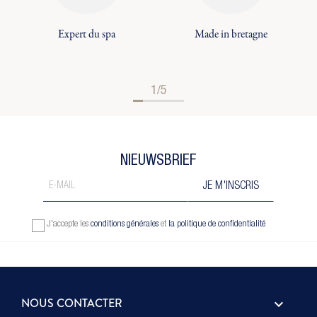
Expert du spa
Made in bretagne
1/5
NIEUWSBRIEF
J'accepte les
conditions générales
et
la politique de confidentialité
NOUS CONTACTER
keyboard_arrow_down