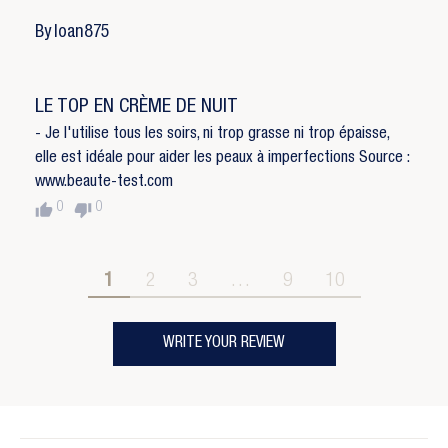
By loan875
LE TOP EN CRÈME DE NUIT
- Je l'utilise tous les soirs, ni trop grasse ni trop épaisse,
elle est idéale pour aider les peaux à imperfections Source :
www.beaute-test.com
thumb_up
thumb_down
0
0
1
2
3
…
9
10
WRITE YOUR REVIEW