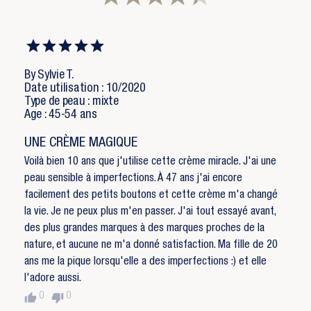
Annuler
Connexion
Annuler
Créer une liste d'envies
By Sylvie T.
Date utilisation : 10/2020
Type de peau : mixte
Age : 45-54 ans
UNE CRÈME MAGIQUE
Voilà bien 10 ans que j'utilise cette crème miracle. J'ai une
peau sensible à imperfections. À 47 ans j'ai encore
facilement des petits boutons et cette crème m'a changé
la vie. Je ne peux plus m'en passer. J'ai tout essayé avant,
des plus grandes marques à des marques proches de la
nature, et aucune ne m'a donné satisfaction. Ma fille de 20
ans me la pique lorsqu'elle a des imperfections :) et elle
l'adore aussi.
thumb_up
thumb_down
0
0