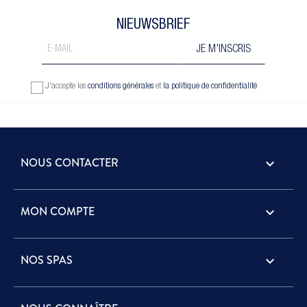
NIEUWSBRIEF
J'accepte les
conditions générales
et
la politique de confidentialité
NOUS CONTACTER
keyboard_arrow_down
MON COMPTE

NOS SPAS
