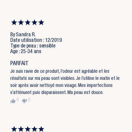
By Sandra R.
Date utilisation : 12/2019
Type de peau : sensible
Age : 25-34 ans
PARFAIT
Je suis ravie de ce produit, l’odeur est agréable et les
résultats sur ma peau sont visibles. Je l’utilise le matin et le
soir après avoir nettoyé mon visage. Mes imperfections
s’atténuent puis disparaissent. Ma peau est douce.
thumb_up
thumb_down
0
0