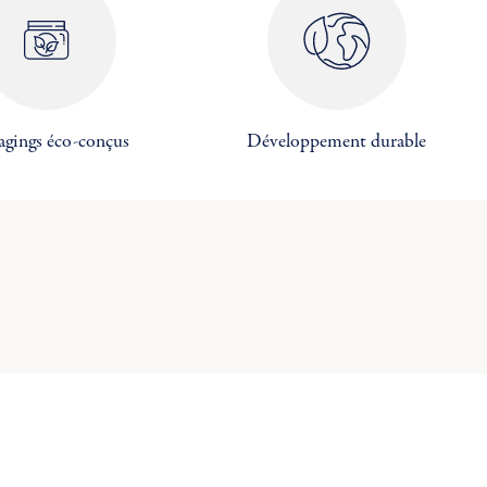
×
×
×
agings éco-conçus
Développement durable
×