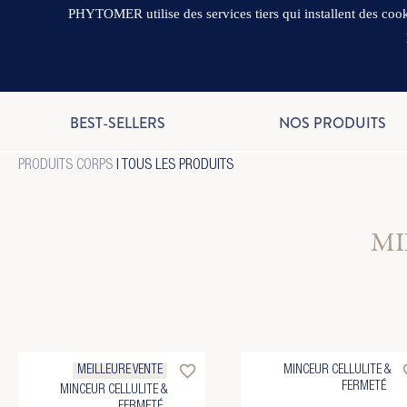
PHYTOMER utilise des services tiers qui installent des cooki
BEST-SELLERS
NOS PRODUITS
PRODUITS CORPS
| TOUS LES PRODUITS
MI
favorite_border
favo
MEILLEURE VENTE
MINCEUR CELLULITE &
FERMETÉ
MINCEUR CELLULITE &