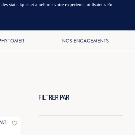
es statistiques et améliorer votre expérience utilisateur. En
.
FR
 PHYTOMER
NOS ENGAGEMENTS
FILTRER PAR
favorite_border
ANT