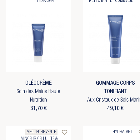
HYDRATANT
NETTOYANT ET GOMMAGE
OLÉOCRÈME
GOMMAGE CORPS
Soin des Mains Haute
TONIFIANT
Nutrition
Aux Cristaux de Sels Mari
31,70 €
49,10 €
favorite_border
favo
MEILLEURE VENTE
HYDRATANT
MINCEUR CELLULITE &