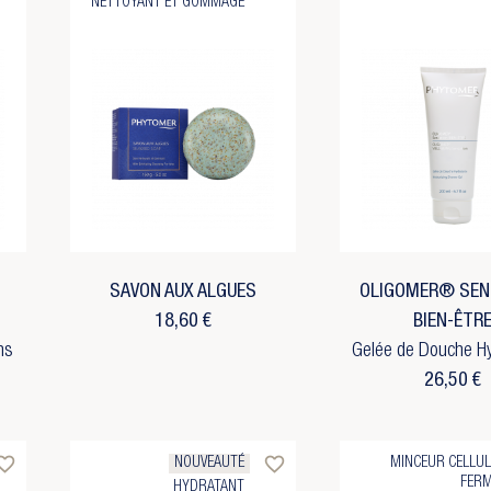
NETTOYANT ET GOMMAGE
SAVON AUX ALGUES
OLIGOMER® SEN
18,60 €
BIEN-ÊTR
ns
Gelée de Douche H
26,50 €
rite_border
favorite_border
NOUVEAUTÉ
MINCEUR CELLUL
FERM
HYDRATANT