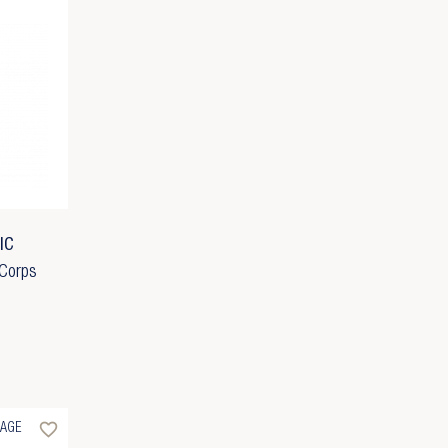
IC
 Corps
favorite_border
AGE