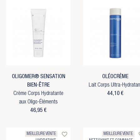
OLIGOMER® SENSATION
OLÉOCRÈME
BIEN-ÊTRE
Lait Corps Ultra-Hydratan
Crème Corps Hydratante
44,10 €
aux Oligo-Éléments
46,95 €
favorite_border
favo
MEILLEURE VENTE
MEILLEURE VENTE