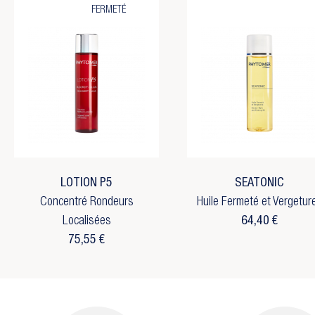
FERMETÉ
Cré
Co
((
Vo
Ajo
((c
d'
No
add_circle_outline
C
LOTION P5
SEATONIC
Concentré Rondeurs
Huile Fermeté et Vergetur
Localisées
64,40 €
75,55 €