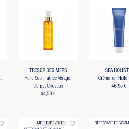
TRÉSOR DES MERS
SEA HOLIST
t
Huile Sublimatrice Visage,
Crème-en-Huile
Corps, Cheveux
46,95 €
44,50 €
rite_border
favorite_border
MEILLEURE VENTE
NETTOYANT ET GOMM