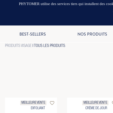
PHYTOMER utilise des services tiers qui installent des cooki
BEST-SELLERS
NOS PRODUITS
PRODUITS VISAGE
| TOUS LES PRODUITS
favorite_border
favo
MEILLEURE VENTE
MEILLEURE VENTE
EXFOLIANT
CRÈME DE JOUR