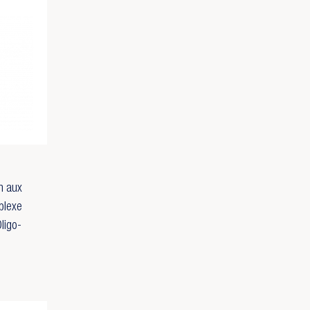
n aux
plexe
ligo-