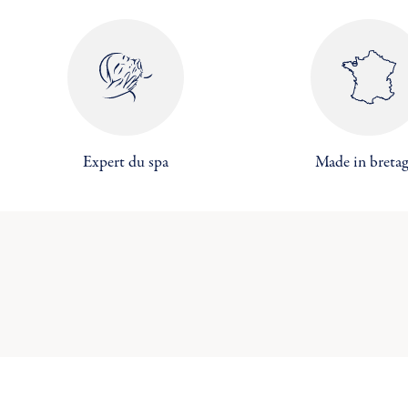
add_circle_outline
C
Expert du spa
Made in breta