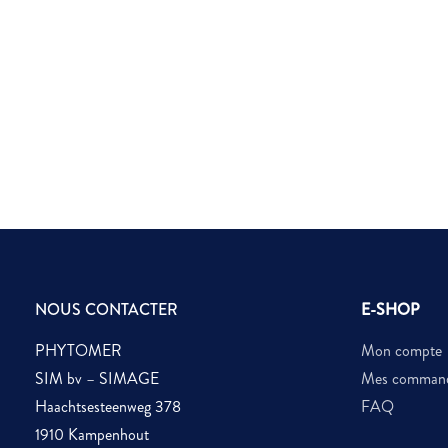
NOUS CONTACTER
E-SHOP
PHYTOMER
Mon compte
SIM bv – SIMAGE
Mes comman
Haachtsesteenweg 378
FAQ
1910 Kampenhout