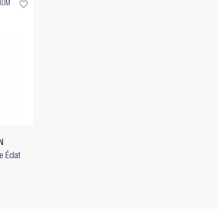
favorite_border
RUM
N
e Éclat
×
×
×
×