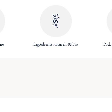
réer une nouvelle liste
((cancelText))
((MODALDELETETEXT))
Annuler
Connexion
Annuler
Créer une liste d'envies
gne
Ingrédients naturels & bio
Pack