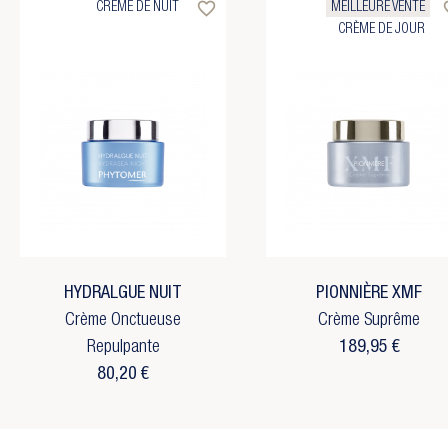
favorite_border
favo
CRÈME DE NUIT
MEILLEURE VENTE
CRÈME DE JOUR
HYDRALGUE NUIT
PIONNIÈRE XMF
Crème Onctueuse
Crème Suprême
Repulpante
189,95 €
Cré
Co
((
80,20 €
Vo
Ajo
((c
d'
No