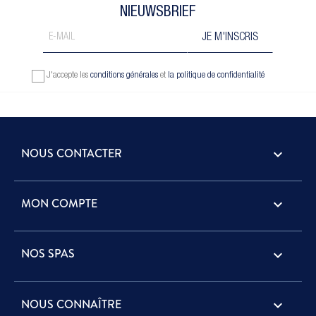
NIEUWSBRIEF
J'accepte les
conditions générales
et
la politique de confidentialité
NOUS CONTACTER
keyboard_arrow_down
MON COMPTE

NOS SPAS

NOUS CONNAÎTRE
