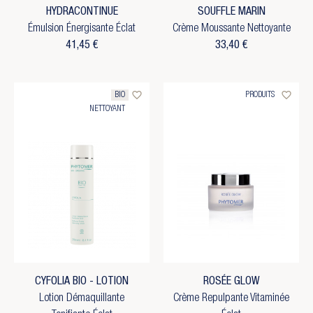
HYDRACONTINUE
SOUFFLE MARIN
Émulsion Énergisante Éclat
Crème Moussante Nettoyante
41,45 €
33,40 €
favorite_border
favorite_border
BIO
PRODUITS
NETTOYANT
CYFOLIA BIO - LOTION
ROSÉE GLOW
Lotion Démaquillante
Crème Repulpante Vitaminée