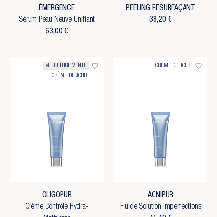
ÉMERGENCE
PEELING RESURFAÇANT
Sérum Peau Neuve Unifiant
38,20 €
63,00 €
favorite_border
favorite_border
MEILLEURE VENTE
CRÈME DE JOUR
CRÈME DE JOUR
OLIGOPUR
ACNIPUR
Crème Contrôle Hydra-
Fluide Solution Imperfections