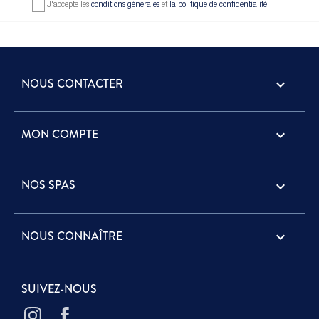
J'accepte les
conditions générales
et
la politique de confidentialité
NOUS CONTACTER
keyboard_arrow_down
MON COMPTE

NOS SPAS

NOUS CONNAÎTRE

SUIVEZ-NOUS