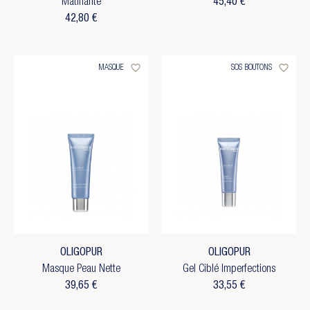
Matifiante
45,40 €
42,80 €
favorite_border
favorite_border
MASQUE
SOS BOUTONS
OLIGOPUR
OLIGOPUR
Masque Peau Nette
Gel Ciblé Imperfections
39,65 €
33,55 €