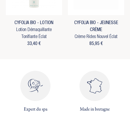
CYFOLIA BIO - LOTION
CYFOLIA BIO - JEUNESSE
Lotion Démaquillante
CRÈME
Tonifiante Éclat
Crème Rides Nouvel Éclat
33,40 €
85,95 €
×
Expert du spa
Made in bretagne
×
Créer une liste d'envies
×
Connexion
((modalTitle))
×
Vous devez être connecté pour ajouter des produits
Ajouter à ma liste d'envies