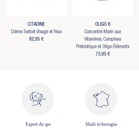
CITADINE
OLIGO 6
Crème Sorbet Visage et Yeux
Concentré Marin aux
82,95 €
Vitamines, Complexe
Prébiotique et Oligo-Éléments
73,95 €
×
×
Créer une liste d'envies
×
Expert du spa
Made in bretagne
Connexion
((modalTitle))